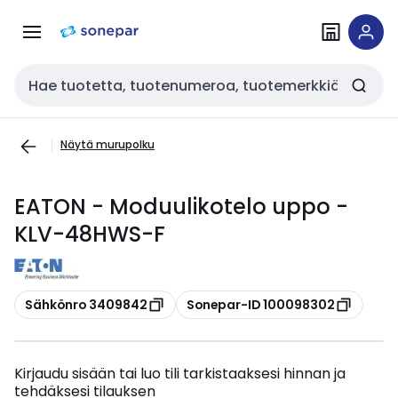
Siirry
Siirry
navigointiin
sisältöön
Haku
Näytä murupolku
EATON - Moduulikotelo uppo -
KLV-48HWS-F
Kopioi
Kopioi
Sähkönro 3409842
Sonepar-ID 100098302
Kirjaudu sisään tai luo tili tarkistaaksesi hinnan ja
tehdäksesi tilauksen