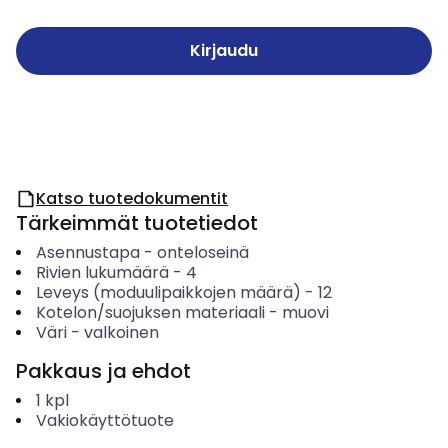
Kirjaudu
Katso tuotedokumentit
Tärkeimmät tuotetiedot
Asennustapa
-
onteloseinä
Rivien lukumäärä
-
4
Leveys (moduulipaikkojen määrä)
-
12
Kotelon/suojuksen materiaali
-
muovi
Väri
-
valkoinen
Pakkaus ja ehdot
1
kpl
Vakiokäyttötuote