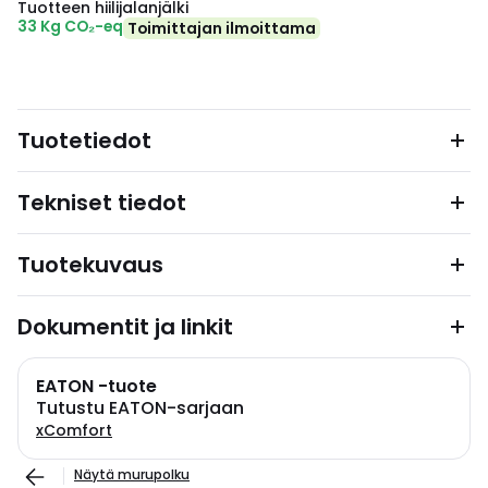
Tuotteen hiilijalanjälki
33 Kg CO₂-eq
Toimittajan ilmoittama
Tuotetiedot
Tekniset tiedot
Tuotekuvaus
Dokumentit ja linkit
EATON -tuote
Tutustu EATON-sarjaan
xComfort
Näytä murupolku