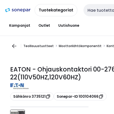
Siirry
Siirry
navigointiin
sisältöön
Tuotekategoriat
Haku
Kampanjat
Outlet
Uutishuone
Teollisuustuotteet
Moottorilähtökomponentit
Kont
EATON - Ohjauskontaktori 00-276
22(110V50HZ,120V60HZ)
Kopioi
Kopioi
Sähkönro 3735121
Sonepar-ID 100104066