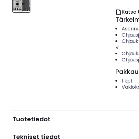
Katso 
Tärkei
Asenn
Ohjausj
Ohjauk
V
Ohjauk
Ohjaus
Pakkau
1
kpl
Vakiok
Tuotetiedot
Tekniset tiedot