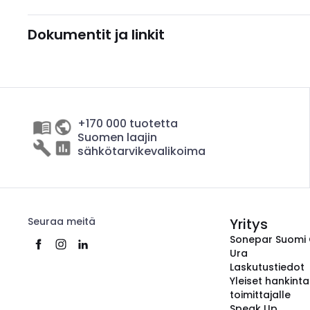
Dokumentit ja linkit
+170 000 tuotetta
Suomen laajin
sähkötarvikevalikoima
Seuraa meitä
Yritys
Sonepar Suomi
Ura
Laskutustiedot
Yleiset hankint
toimittajalle
Speak Up