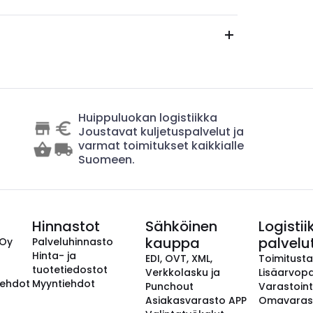
Huippuluokan logistiikka
Joustavat kuljetuspalvelut ja
varmat toimitukset kaikkialle
Suomeen.
Hinnastot
Sähköinen
Logistii
kauppa
palvelu
 Oy
Palveluhinnasto
Hinta- ja
EDI, OVT, XML,
Toimitust
tuotetiedostot
Verkkolasku ja
Lisäarvopa
aehdot
Myyntiehdot
Punchout
Varastoint
Asiakasvarasto APP
Omavaras