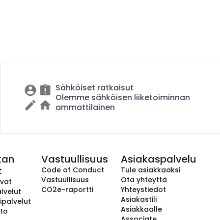
Sähköiset ratkaisut
Olemme sähköisen liiketoiminnan
ammattilainen
kan
Vastuullisuus
Asiakaspalvelu
t
Code of Conduct
Tule asiakkaaksi
Vastuullisuus
Ota yhteyttä
avat
CO2e-raportti
Yhteystiedot
lvelut
Asiakastili
ipalvelut
Asiakkaalle
to
Associate