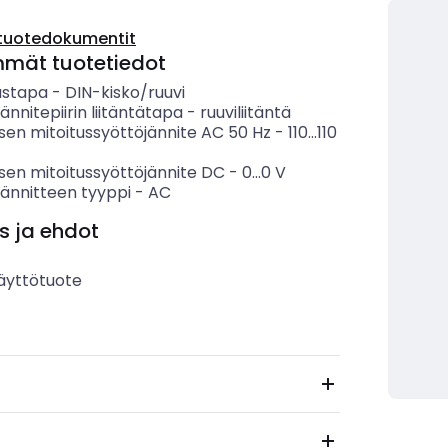
tuotedokumentit
mmät tuotetiedot
ustapa
-
DIN-kisko/ruuvi
ännitepiirin liitäntätapa
-
ruuviliitäntä
sen mitoitussyöttöjännite AC 50 Hz
-
110...110
sen mitoitussyöttöjännite DC
-
0...0
V
jännitteen tyyppi
-
AC
s ja ehdot
äyttötuote