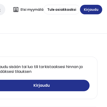
Etsi myymälä
Tule asiakkaaksi
Kirjaudu
jaudu sisään tai luo tili tarkistaaksesi hinnan ja
däksesi tilauksen
Kirjaudu