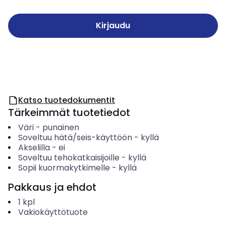
Kirjaudu
Katso tuotedokumentit
Tärkeimmät tuotetiedot
Väri
-
punainen
Soveltuu hätä/seis-käyttöön
-
kyllä
Akselilla
-
ei
Soveltuu tehokatkaisijoille
-
kyllä
Sopii kuormakytkimelle
-
kyllä
Pakkaus ja ehdot
1
kpl
Vakiokäyttötuote