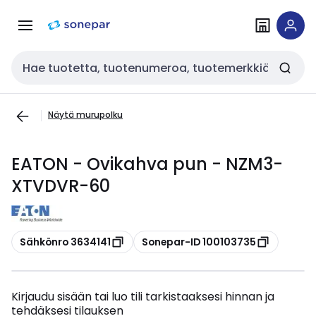
Siirry
Siirry
navigointiin
sisältöön
Haku
Näytä murupolku
EATON - Ovikahva pun - NZM3-
XTVDVR-60
Kopioi
Kopioi
Sähkönro 3634141
Sonepar-ID 100103735
Kirjaudu sisään tai luo tili tarkistaaksesi hinnan ja
tehdäksesi tilauksen