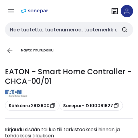
Siirry
Siirry
navigointiin
sisältöön
Haku
Näytä murupolku
EATON - Smart Home Controller -
CHCA-00/01
Kopioi
Kopioi
Sähkönro 2813900
Sonepar-ID 100061627
Kirjaudu sisään tai luo tili tarkistaaksesi hinnan ja
tehdäksesi tilauksen