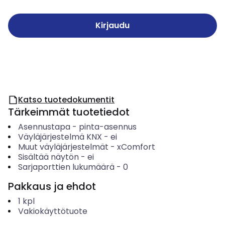
Kirjaudu
Katso tuotedokumentit
Tärkeimmät tuotetiedot
Asennustapa
-
pinta-asennus
Väyläjärjestelmä KNX
-
ei
Muut väyläjärjestelmät
-
xComfort
Sisältää näytön
-
ei
Sarjaporttien lukumäärä
-
0
Pakkaus ja ehdot
1
kpl
Vakiokäyttötuote