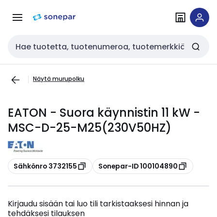
Siirry
Siirry
navigointiin
sisältöön
Haku
Näytä murupolku
EATON - Suora käynnistin 11 kW -
MSC-D-25-M25(230V50HZ)
Kopioi
Kopioi
Sähkönro 3732155
Sonepar-ID 100104890
Kirjaudu sisään tai luo tili tarkistaaksesi hinnan ja
tehdäksesi tilauksen