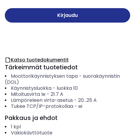
Kirjaudu
Katso tuotedokumentit
Tärkeimmät tuotetiedot
Moottorikäynnistyksen tapa
-
suorakäynnistin
(DOL)
Käynnistysluokka
-
luokka 10
Mitoitusvirta Ie
-
21.7
A
Lämpöreleen virta-asetus
-
20...25
A
Tukee TCP/IP-protokollaa
-
ei
Pakkaus ja ehdot
1
kpl
Vakiokäyttötuote