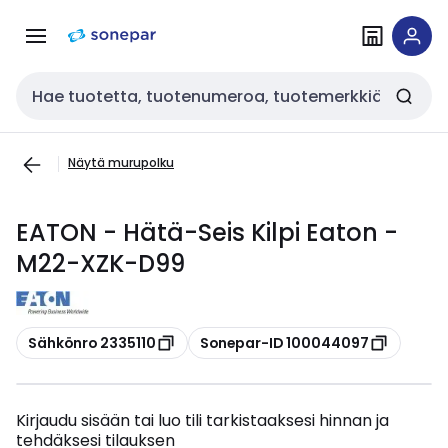
Siirry
Siirry
navigointiin
sisältöön
Haku
Näytä murupolku
EATON - Hätä-Seis Kilpi Eaton -
M22-XZK-D99
Kopioi
Kopioi
Sähkönro 2335110
Sonepar-ID 100044097
Kirjaudu sisään tai luo tili tarkistaaksesi hinnan ja
tehdäksesi tilauksen