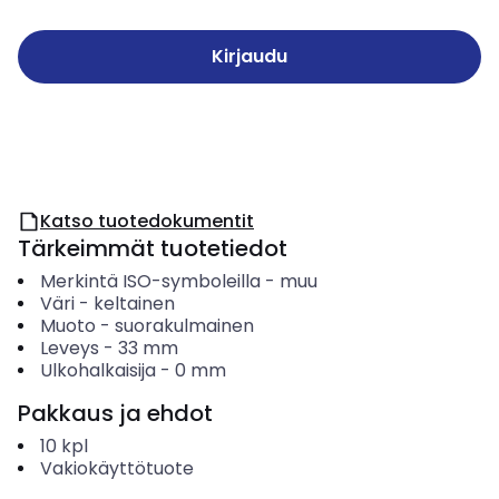
Kirjaudu
Katso tuotedokumentit
Tärkeimmät tuotetiedot
Merkintä ISO-symboleilla
-
muu
Väri
-
keltainen
Muoto
-
suorakulmainen
Leveys
-
33
mm
Ulkohalkaisija
-
0
mm
Pakkaus ja ehdot
10
kpl
Vakiokäyttötuote