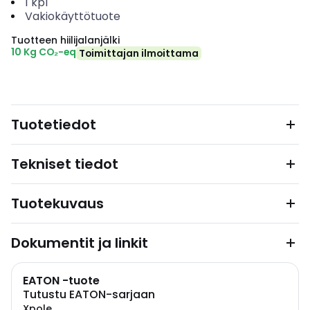
1
kpl
Vakiokäyttötuote
Tuotteen hiilijalanjälki
10 Kg CO₂-eq
Toimittajan ilmoittama
Tuotetiedot
Tekniset tiedot
Tuotekuvaus
Dokumentit ja linkit
EATON -tuote
Tutustu EATON-sarjaan
Xpole