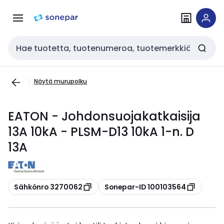
Siirry
Siirry
navigointiin
sisältöön
Haku
Näytä murupolku
EATON - Johdonsuojakatkaisija
13A 10kA - PLSM-D13 10kA 1-n. D
13A
Kopioi
Kopioi
Sähkönro 3270062
Sonepar-ID 100103564