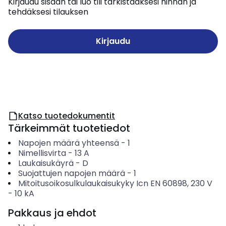
Kirjaudu sisään tai luo tili tarkistaaksesi hinnan ja
tehdäksesi tilauksen
Kirjaudu
Katso tuotedokumentit
Tärkeimmät tuotetiedot
Napojen määrä yhteensä
-
1
Nimellisvirta
-
13
A
Laukaisukäyrä
-
D
Suojattujen napojen määrä
-
1
Mitoitusoikosulkulaukaisukyky Icn EN 60898, 230 V
-
10
kA
Pakkaus ja ehdot