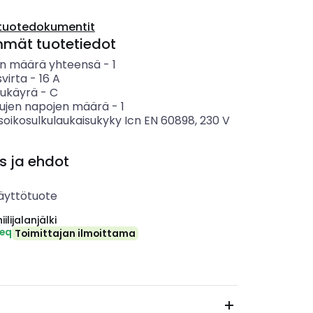
tuotedokumentit
mmät tuotetiedot
n määrä yhteensä
-
1
svirta
-
16
A
sukäyrä
-
C
tujen napojen määrä
-
1
soikosulkulaukaisukyky Icn EN 60898, 230 V
s ja ehdot
äyttötuote
ilijalanjälki
-eq
Toimittajan ilmoittama