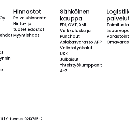
Hinnastot
Sähköinen
Logistii
kauppa
palvelu
 Oy
Palveluhinnasto
Hinta- ja
EDI, OVT, XML,
Toimitust
tuotetiedostot
Verkkolasku ja
Lisäarvopa
aehdot
Myyntiehdot
Punchout
Varastoint
Asiakasvarasto APP
Omavaras
Valintatyökalut
ct
UKK
ynnin
Julkaisut
Yhteistyökumppanit
se
A-Z
 11 | Y-tunnus: 0213785-2