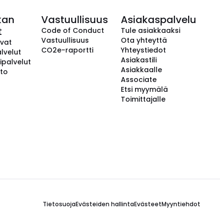
kan
Vastuullisuus
Asiakaspalvelu
t
Code of Conduct
Tule asiakkaaksi
Vastuullisuus
Ota yhteyttä
avat
CO2e-raportti
Yhteystiedot
lvelut
Asiakastili
ipalvelut
Asiakkaalle
to
Associate
Etsi myymälä
Toimittajalle
Tietosuoja
Evästeiden hallinta
Evästeet
Myyntiehdot