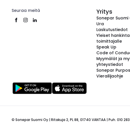
Seuraa meitä
Yritys
Sonepar Suomi
Ura
Laskutustiedot
Yleiset hankint
toimittajalle
Speak Up
Code of Condu
Myymälät ja my
yhteystiedot
Sonepar Purpo
Vierailijaohje
© Sonepar Suomi Oy | Ritakuja 2, PL 88, 01740 VANTAA | Puh. 010 283