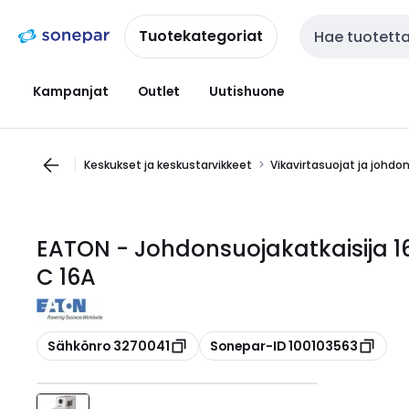
Siirry
Siirry
navigointiin
sisältöön
Tuotekategoriat
Haku
Kampanjat
Outlet
Uutishuone
Keskukset ja keskustarvikkeet
Vikavirtasuojat ja johdo
EATON - Johdonsuojakatkaisija 16
C 16A
Kopioi
Kopioi
Sähkönro 3270041
Sonepar-ID 100103563