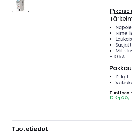
Katso 
Tärkei
Napoje
Nimelli
Laukai
Suojat
Mitoitu
-
10
kA
Pakkau
12
kpl
Vakiok
Tuotteen hi
12 Kg CO₂
Tuotetiedot