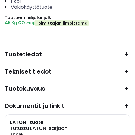
1
kpl
Vakiokäyttötuote
Tuotteen hiilijalanjälki
49 Kg CO₂-eq
Toimittajan ilmoittama
Tuotetiedot
Tekniset tiedot
Tuotekuvaus
Dokumentit ja linkit
EATON -tuote
Tutustu EATON-sarjaan
Xpole