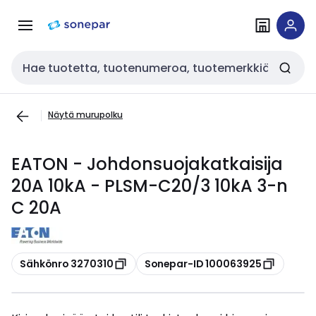
Siirry
Siirry
navigointiin
sisältöön
Haku
Näytä murupolku
EATON - Johdonsuojakatkaisija
20A 10kA - PLSM-C20/3 10kA 3-n
C 20A
Kopioi
Kopioi
Sähkönro 3270310
Sonepar-ID 100063925