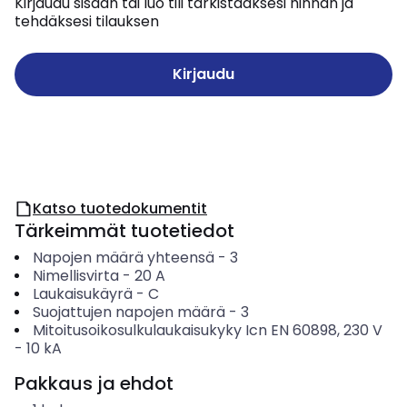
Kirjaudu sisään tai luo tili tarkistaaksesi hinnan ja
tehdäksesi tilauksen
Kirjaudu
Katso tuotedokumentit
Tärkeimmät tuotetiedot
Napojen määrä yhteensä
-
3
Nimellisvirta
-
20
A
Laukaisukäyrä
-
C
Suojattujen napojen määrä
-
3
Mitoitusoikosulkulaukaisukyky Icn EN 60898, 230 V
-
10
kA
Pakkaus ja ehdot