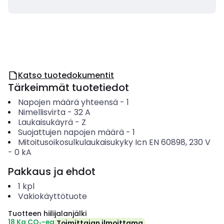
Katso tuotedokumentit
Tärkeimmät tuotetiedot
Napojen määrä yhteensä
-
1
Nimellisvirta
-
32
A
Laukaisukäyrä
-
Z
Suojattujen napojen määrä
-
1
Mitoitusoikosulkulaukaisukyky Icn EN 60898, 230 V
-
0
kA
Pakkaus ja ehdot
1
kpl
Vakiokäyttötuote
Tuotteen hiilijalanjälki
18 Kg CO₂-eq
Toimittajan ilmoittama