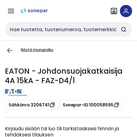
Siirry
Siirry
navigointiin
sisältöön
Haku
Näytä murupolku
EATON - Johdonsuojakatkaisija
4A 15kA - FAZ-D4/1
Kopioi
Kopioi
Sähkönro 3206741
Sonepar-ID 100058595
Kirjaudu sisään tai luo tili tarkistaaksesi hinnan ja
tehdäksesi tilauksen