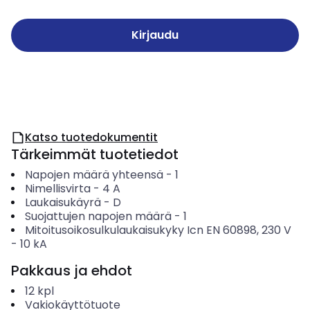
Kirjaudu
Katso tuotedokumentit
Tärkeimmät tuotetiedot
Napojen määrä yhteensä
-
1
Nimellisvirta
-
4
A
Laukaisukäyrä
-
D
Suojattujen napojen määrä
-
1
Mitoitusoikosulkulaukaisukyky Icn EN 60898, 230 V
-
10
kA
Pakkaus ja ehdot
12
kpl
Vakiokäyttötuote