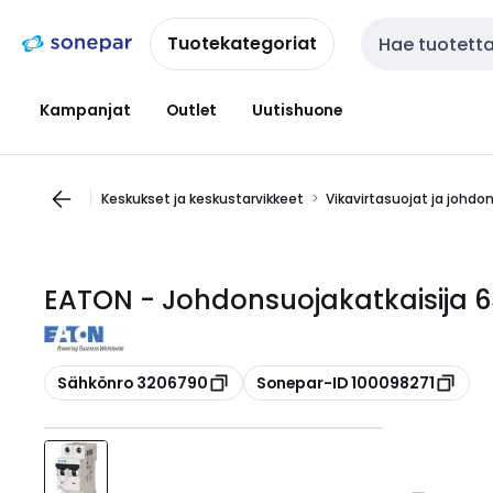
Siirry
Siirry
navigointiin
sisältöön
Tuotekategoriat
Haku
Kampanjat
Outlet
Uutishuone
Keskukset ja keskustarvikkeet
Vikavirtasuojat ja johdo
EATON - Johdonsuojakatkaisija 6
Kopioi
Kopioi
Sähkönro 3206790
Sonepar-ID 100098271