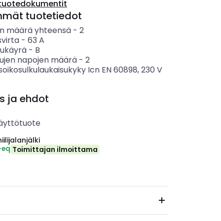
tuotedokumentit
mmät tuotetiedot
n määrä yhteensä
-
2
svirta
-
63
A
sukäyrä
-
B
tujen napojen määrä
-
2
soikosulkulaukaisukyky Icn EN 60898, 230 V
s ja ehdot
äyttötuote
ilijalanjälki
-eq
Toimittajan ilmoittama