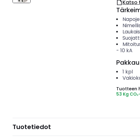
Katso 
Tärkei
Napoje
Nimelli
Laukai
Suojat
Mitoitu
-
10
kA
Pakkau
1
kpl
Vakiok
Tuotteen hi
53 Kg CO₂
Tuotetiedot