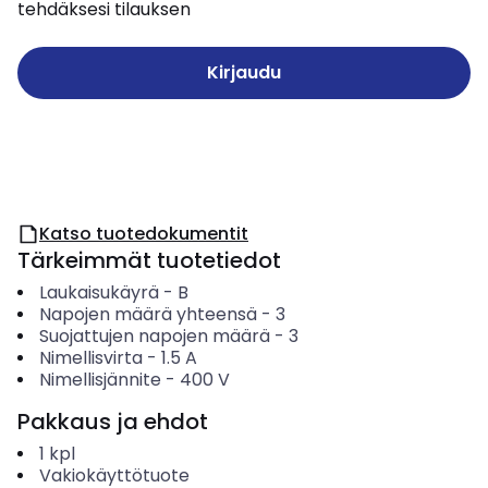
tehdäksesi tilauksen
Kirjaudu
Katso tuotedokumentit
Tärkeimmät tuotetiedot
Laukaisukäyrä
-
B
Napojen määrä yhteensä
-
3
Suojattujen napojen määrä
-
3
Nimellisvirta
-
1.5
A
Nimellisjännite
-
400
V
Pakkaus ja ehdot
1
kpl
Vakiokäyttötuote