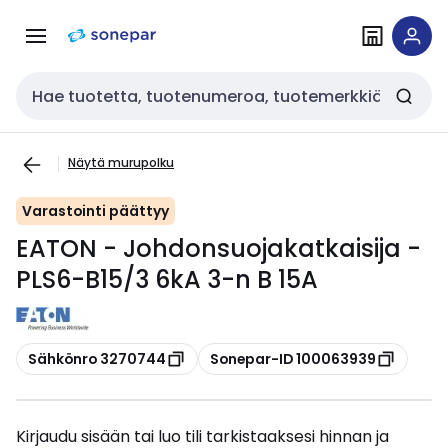
Siirry
Siirry
navigointiin
sisältöön
Haku
Näytä murupolku
Varastointi päättyy
EATON - Johdonsuojakatkaisija -
PLS6-B15/3 6kA 3-n B 15A
Kopioi
Kopioi
Sähkönro 3270744
Sonepar-ID 100063939
Kirjaudu sisään tai luo tili tarkistaaksesi hinnan ja