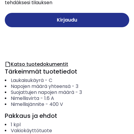
tehdäksesi tilauksen
Kirjaudu
Katso tuotedokumentit
Tärkeimmät tuotetiedot
Laukaisukäyrä
-
C
Napojen määrä yhteensä
-
3
Suojattujen napojen määrä
-
3
Nimellisvirta
-
1.6
A
Nimellisjännite
-
400
V
Pakkaus ja ehdot
1
kpl
Vakiokäyttötuote