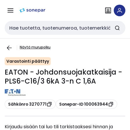
Siirry
Siirry
navigointiin
sisältöön
Haku
Näytä murupolku
Varastointi päättyy
EATON - Johdonsuojakatkaisija -
PLS6-C16/3 6kA 3-n C 1,6A
Kopioi
Kopioi
Sähkönro 3270771
Sonepar-ID 100063944
Kirjaudu sisään tai luo tili tarkistaaksesi hinnan ja