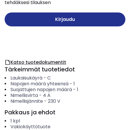
tehdäksesi tilauksen
Kirjaudu
Katso tuotedokumentit
Tärkeimmät tuotetiedot
Laukaisukäyrä
-
C
Napojen määrä yhteensä
-
1
Suojattujen napojen määrä
-
1
Nimellisvirta
-
4
A
Nimellisjännite
-
230
V
Pakkaus ja ehdot
1
kpl
Vakiokäyttötuote