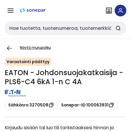
Siirry
Siirry
navigointiin
sisältöön
Haku
Näytä murupolku
Varastointi päättyy
EATON - Johdonsuojakatkaisija -
PLS6-C4 6kA 1-n C 4A
Kopioi
Kopioi
Sähkönro 3270508
Sonepar-ID 100063931
Kirjaudu sisään tai luo tili tarkistaaksesi hinnan ja