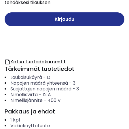
tehdäksesi tilauksen
Kirjaudu
Katso tuotedokumentit
Tärkeimmät tuotetiedot
Laukaisukäyrä
-
D
Napojen määrä yhteensä
-
3
Suojattujen napojen määrä
-
3
Nimellisvirta
-
12
A
Nimellisjännite
-
400
V
Pakkaus ja ehdot
1
kpl
Vakiokäyttötuote