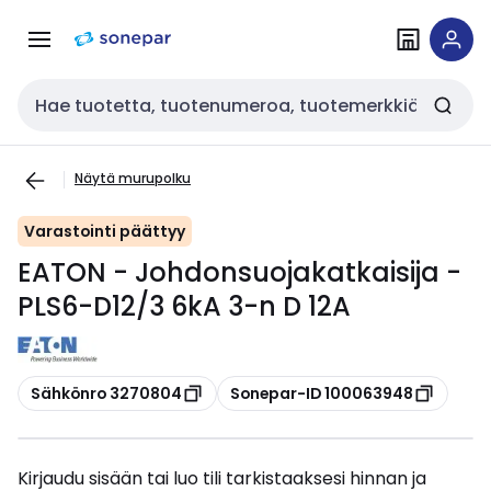
Siirry
Siirry
navigointiin
sisältöön
Haku
Näytä murupolku
Varastointi päättyy
EATON - Johdonsuojakatkaisija -
PLS6-D12/3 6kA 3-n D 12A
Kopioi
Kopioi
Sähkönro 3270804
Sonepar-ID 100063948
Kirjaudu sisään tai luo tili tarkistaaksesi hinnan ja