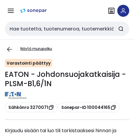
Siirry
Siirry
navigointiin
sisältöön
Haku
Näytä murupolku
Varastointi päättyy
EATON - Johdonsuojakatkaisija -
PLSM-B1,6/1N
Kopioi
Kopioi
Sähkönro 3270071
Sonepar-ID 100044165
Kirjaudu sisään tai luo tili tarkistaaksesi hinnan ja