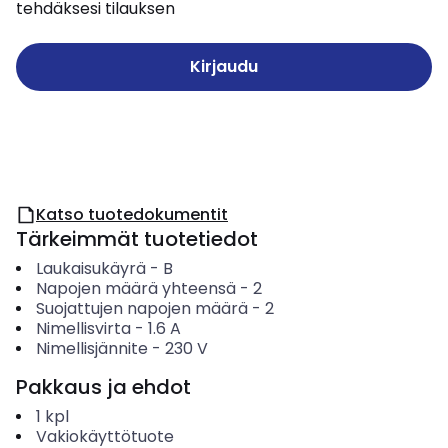
tehdäksesi tilauksen
Kirjaudu
Katso tuotedokumentit
Tärkeimmät tuotetiedot
Laukaisukäyrä
-
B
Napojen määrä yhteensä
-
2
Suojattujen napojen määrä
-
2
Nimellisvirta
-
1.6
A
Nimellisjännite
-
230
V
Pakkaus ja ehdot
1
kpl
Vakiokäyttötuote