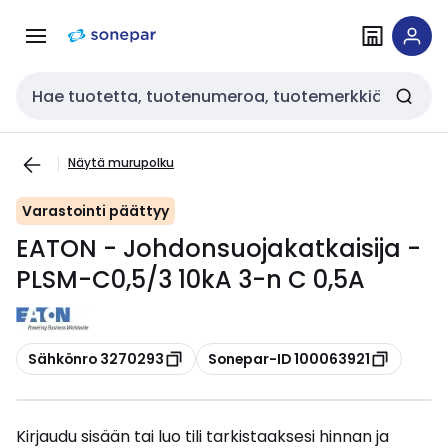
Siirry
Siirry
navigointiin
sisältöön
Haku
Näytä murupolku
Varastointi päättyy
EATON - Johdonsuojakatkaisija -
PLSM-C0,5/3 10kA 3-n C 0,5A
Kopioi
Kopioi
Sähkönro 3270293
Sonepar-ID 100063921
Kirjaudu sisään tai luo tili tarkistaaksesi hinnan ja