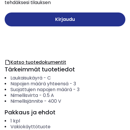
tehdäksesi tilauksen
Kirjaudu
Katso tuotedokumentit
Tärkeimmät tuotetiedot
Laukaisukäyrä
-
C
Napojen määrä yhteensä
-
3
Suojattujen napojen määrä
-
3
Nimellisvirta
-
0.5
A
Nimellisjännite
-
400
V
Pakkaus ja ehdot
1
kpl
Vakiokäyttötuote