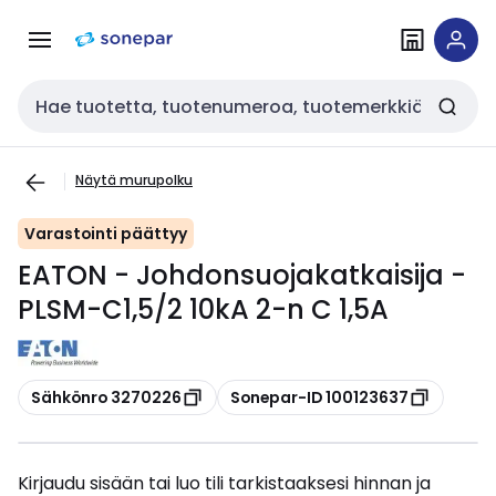
Siirry
Siirry
navigointiin
sisältöön
Haku
Näytä murupolku
Varastointi päättyy
EATON - Johdonsuojakatkaisija -
PLSM-C1,5/2 10kA 2-n C 1,5A
Kopioi
Kopioi
Sähkönro 3270226
Sonepar-ID 100123637
Kirjaudu sisään tai luo tili tarkistaaksesi hinnan ja