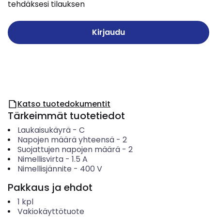
tehdäksesi tilauksen
Kirjaudu
Katso tuotedokumentit
Tärkeimmät tuotetiedot
Laukaisukäyrä
-
C
Napojen määrä yhteensä
-
2
Suojattujen napojen määrä
-
2
Nimellisvirta
-
1.5
A
Nimellisjännite
-
400
V
Pakkaus ja ehdot
1
kpl
Vakiokäyttötuote