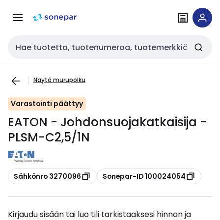
Siirry
Siirry
navigointiin
sisältöön
Haku
Näytä murupolku
Varastointi päättyy
EATON - Johdonsuojakatkaisija -
PLSM-C2,5/1N
Kopioi
Kopioi
Sähkönro 3270096
Sonepar-ID 100024054
Kirjaudu sisään tai luo tili tarkistaaksesi hinnan ja