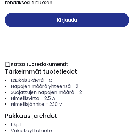
tehdäksesi tilauksen
Kirjaudu
Katso tuotedokumentit
Tärkeimmät tuotetiedot
Laukaisukäyrä
-
C
Napojen määrä yhteensä
-
2
Suojattujen napojen määrä
-
2
Nimellisvirta
-
2.5
A
Nimellisjännite
-
230
V
Pakkaus ja ehdot
1
kpl
Vakiokäyttötuote