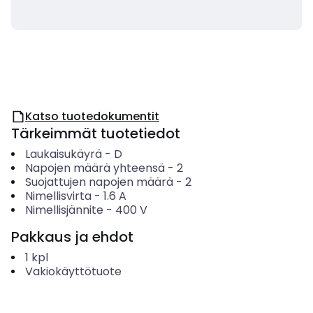
Katso tuotedokumentit
Tärkeimmät tuotetiedot
Laukaisukäyrä
-
D
Napojen määrä yhteensä
-
2
Suojattujen napojen määrä
-
2
Nimellisvirta
-
1.6
A
Nimellisjännite
-
400
V
Pakkaus ja ehdot
1
kpl
Vakiokäyttötuote