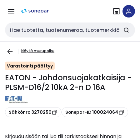
Siirry
Siirry
navigointiin
sisältöön
Haku
Näytä murupolku
Varastointi päättyy
EATON - Johdonsuojakatkaisija -
PLSM-D16/2 10kA 2-n D 16A
Kopioi
Kopioi
Sähkönro 3270250
Sonepar-ID 100024064
Kirjaudu sisään tai luo tili tarkistaaksesi hinnan ja