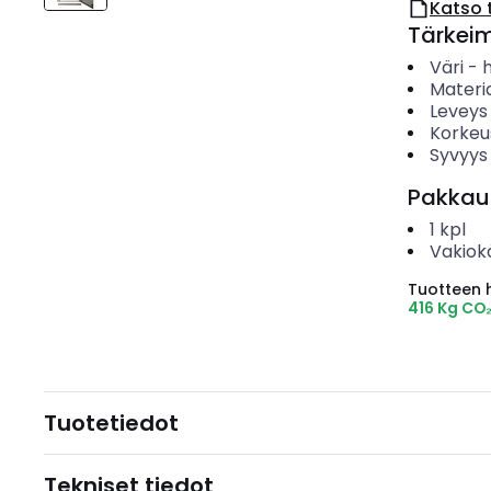
Katso 
Tärkei
Väri
-
Materia
Leveys
Korkeu
Syvyys
Pakkau
1
kpl
Vakiok
Tuotteen hi
416 Kg CO
Tuotetiedot
Tekniset tiedot