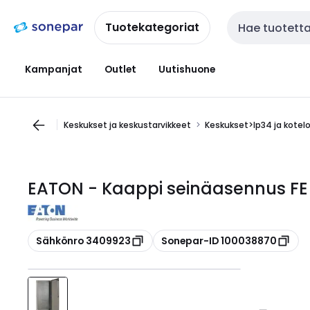
Siirry
Siirry
navigointiin
sisältöön
Tuotekategoriat
Haku
Kampanjat
Outlet
Uutishuone
Keskukset ja keskustarvikkeet
Keskukset>Ip34 ja kotel
EATON - Kaappi seinäasennus FE
Kopioi
Kopioi
Sähkönro 3409923
Sonepar-ID 100038870