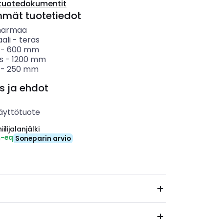
tuotedokumentit
mmät tuotetiedot
harmaa
ali
-
teräs
-
600
mm
s
-
1200
mm
-
250
mm
s ja ehdot
äyttötuote
ilijalanjälki
₂-eq
Soneparin arvio