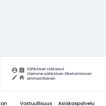
Sähköiset ratkaisut
Olemme sähköisen liiketoiminnan
ammattilainen
kan
Vastuullisuus
Asiakaspalvelu