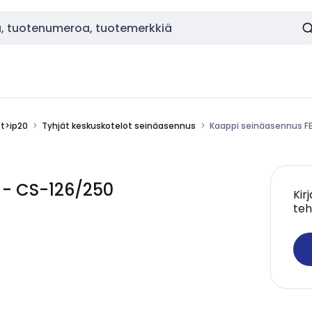
ot>ip20
Tyhjät keskuskotelot seinäasennus
Kaappi seinäasennus FE
 - CS-126/250
Kir
teh