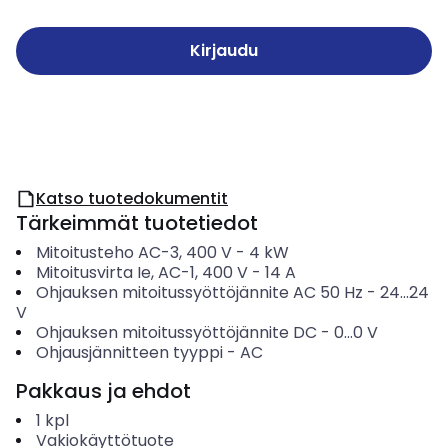
Kirjaudu
Katso tuotedokumentit
Tärkeimmät tuotetiedot
Mitoitusteho AC-3, 400 V
-
4
kW
Mitoitusvirta Ie, AC-1, 400 V
-
14
A
Ohjauksen mitoitussyöttöjännite AC 50 Hz
-
24...24
V
Ohjauksen mitoitussyöttöjännite DC
-
0...0
V
Ohjausjännitteen tyyppi
-
AC
Pakkaus ja ehdot
1
kpl
Vakiokäyttötuote