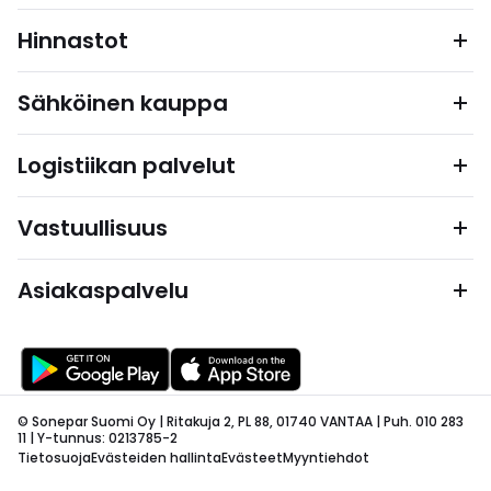
Hinnastot
Sähköinen kauppa
Logistiikan palvelut
Vastuullisuus
Asiakaspalvelu
© Sonepar Suomi Oy | Ritakuja 2, PL 88, 01740 VANTAA | Puh. 010 283
11 | Y-tunnus: 0213785-2
Tietosuoja
Evästeiden hallinta
Evästeet
Myyntiehdot