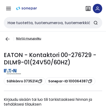
Siirry
Siirry
navigointiin
sisältöön
Haku
Näytä murupolku
EATON - Kontaktori 00-276729 -
DILM9-01(24V50/60HZ)
Kopioi
Kopioi
Sähkönro 3735214
Sonepar-ID 100064387
Kirjaudu sisään tai luo tili tarkistaaksesi hinnan ja
tehdäksesi tilauksen