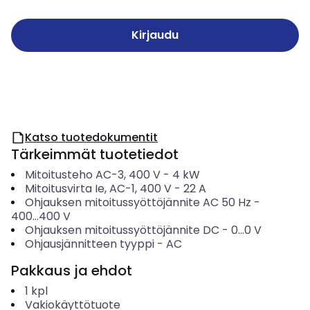
Kirjaudu
Katso tuotedokumentit
Tärkeimmät tuotetiedot
Mitoitusteho AC-3, 400 V
-
4
kW
Mitoitusvirta Ie, AC-1, 400 V
-
22
A
Ohjauksen mitoitussyöttöjännite AC 50 Hz
-
400...400
V
Ohjauksen mitoitussyöttöjännite DC
-
0...0
V
Ohjausjännitteen tyyppi
-
AC
Pakkaus ja ehdot
1
kpl
Vakiokäyttötuote