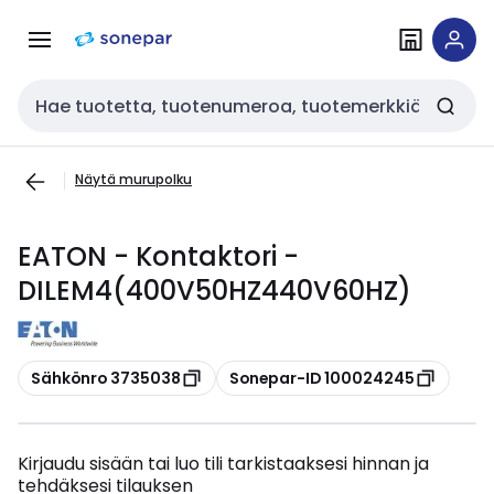
Siirry
Siirry
navigointiin
sisältöön
Haku
Näytä murupolku
EATON - Kontaktori -
DILEM4(400V50HZ440V60HZ)
Kopioi
Kopioi
Sähkönro 3735038
Sonepar-ID 100024245
Kirjaudu sisään tai luo tili tarkistaaksesi hinnan ja
tehdäksesi tilauksen