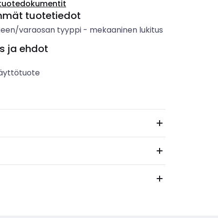
tuotedokumentit
mmät tuotetiedot
keen/varaosan tyyppi
-
mekaaninen lukitus
s ja ehdot
äyttötuote