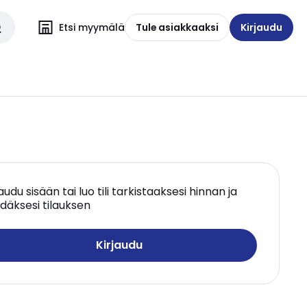
Etsi myymälä
Tule asiakkaaksi
Kirjaudu
jaudu sisään tai luo tili tarkistaaksesi hinnan ja
däksesi tilauksen
Kirjaudu