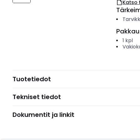
Katso 
Tärkei
Tarvik
Pakkau
1
kpl
Vakiok
Tuotetiedot
Tekniset tiedot
Dokumentit ja linkit