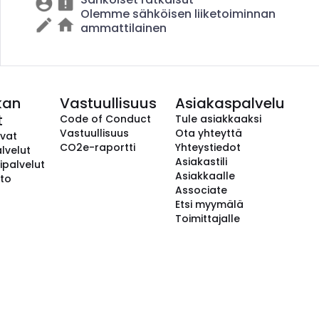
Olemme sähköisen liiketoiminnan
ammattilainen
kan
Vastuullisuus
Asiakaspalvelu
t
Code of Conduct
Tule asiakkaaksi
Vastuullisuus
Ota yhteyttä
avat
CO2e-raportti
Yhteystiedot
lvelut
Asiakastili
ipalvelut
Asiakkaalle
to
Associate
Etsi myymälä
Toimittajalle