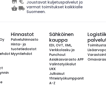
Joustavat kuljetuspalvelut ja
varmat toimitukset kaikkialle
Suomeen.
Hinnastot
Sähköinen
Logistii
kauppa
palvelu
 Oy
Palveluhinnasto
Hinta- ja
EDI, OVT, XML,
Toimitust
tuotetiedostot
Verkkolasku ja
Lisäarvopa
aehdot
Myyntiehdot
Punchout
Varastoint
Asiakasvarasto APP
Omavaras
Valintatyökalut
ct
UKK
ynnin
Julkaisut
Yhteistyökumppanit
se
A-Z