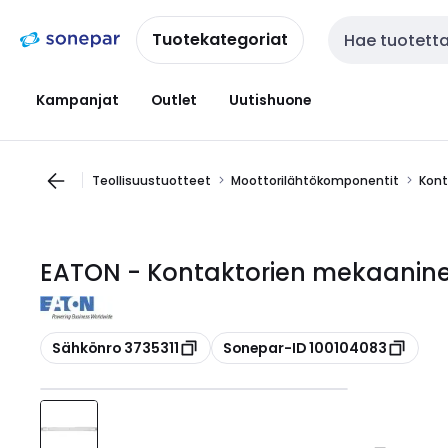
Siirry
Siirry
navigointiin
sisältöön
Tuotekategoriat
Haku
Kampanjat
Outlet
Uutishuone
Teollisuustuotteet
Moottorilähtökomponentit
Kont
EATON - Kontaktorien mekaanine
Kopioi
Kopioi
Sähkönro 3735311
Sonepar-ID 100104083