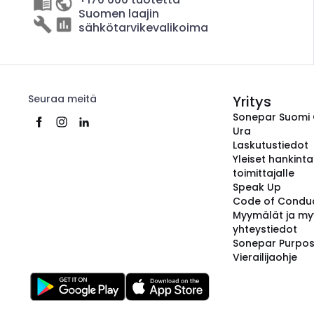
Suomen laajin
sähkötarvikevalikoima
Seuraa meitä
Yritys
Sonepar Suomi
Ura
Laskutustiedot
Yleiset hankint
toimittajalle
Speak Up
Code of Condu
Myymälät ja my
yhteystiedot
Sonepar Purpo
Vierailijaohje