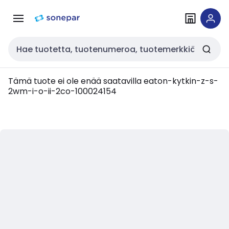
Siirry
Siirry
navigointiin
sisältöön
Haku
Tämä tuote ei ole enää saatavilla
eaton-kytkin-z-s-
2wm-i-o-ii-2co-100024154