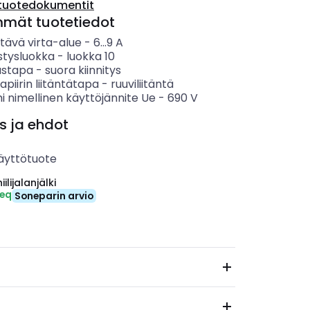
tuotedokumentit
mmät tuotetiedot
tävä virta-alue
-
6...9
A
stysluokka
-
luokka 10
ustapa
-
suora kiinnitys
apiirin liitäntätapa
-
ruuviliitäntä
i nimellinen käyttöjännite Ue
-
690
V
s ja ehdot
äyttötuote
ilijalanjälki
-eq
Soneparin arvio