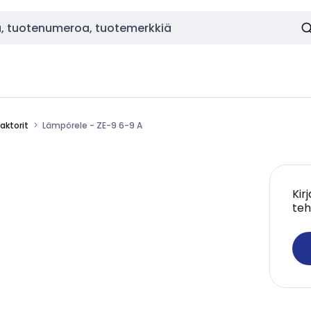
aktorit
Lämpörele - ZE-9 6-9 A
Kir
teh