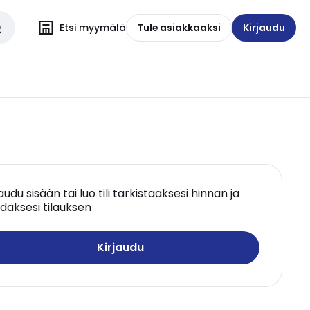
Etsi myymälä
Tule asiakkaaksi
Kirjaudu
jaudu sisään tai luo tili tarkistaaksesi hinnan ja
däksesi tilauksen
Kirjaudu