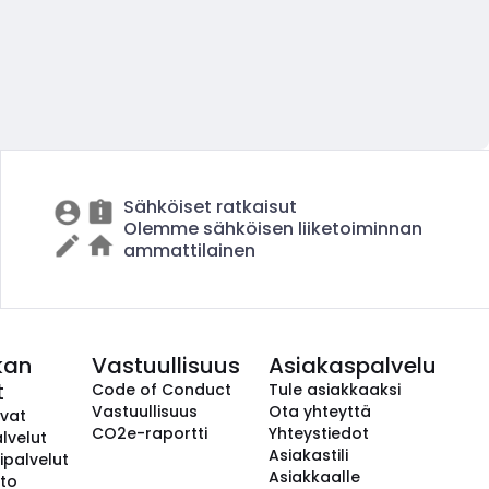
Sähköiset ratkaisut
Olemme sähköisen liiketoiminnan
ammattilainen
kan
Vastuullisuus
Asiakaspalvelu
t
Code of Conduct
Tule asiakkaaksi
Vastuullisuus
Ota yhteyttä
avat
CO2e-raportti
Yhteystiedot
lvelut
Asiakastili
ipalvelut
Asiakkaalle
to