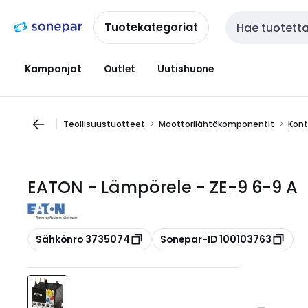
Siirry
Siirry
navigointiin
sisältöön
Tuotekategoriat
Haku
Kampanjat
Outlet
Uutishuone
Teollisuustuotteet
Moottorilähtökomponentit
Kont
EATON - Lämpörele - ZE-9 6-9 A
Kopioi
Kopioi
Sähkönro 3735074
Sonepar-ID 100103763