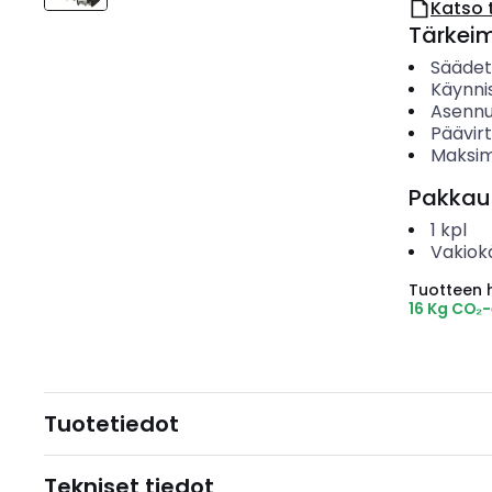
Katso 
Tärkei
Säädet
Käynni
Asenn
Päävirt
Maksim
Pakkau
1
kpl
Vakiok
Tuotteen hi
16 Kg CO₂
Tuotetiedot
Tekniset tiedot