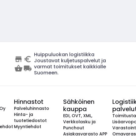
Huippuluokan logistiikka
Joustavat kuljetuspalvelut ja
varmat toimitukset kaikkialle
Suomeen.
Hinnastot
Sähköinen
Logistii
kauppa
palvelu
 Oy
Palveluhinnasto
Hinta- ja
EDI, OVT, XML,
Toimitust
tuotetiedostot
Verkkolasku ja
Lisäarvopa
aehdot
Myyntiehdot
Punchout
Varastoint
Asiakasvarasto APP
Omavaras