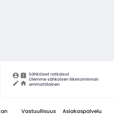
Sähköiset ratkaisut
Olemme sähköisen liiketoiminnan
ammattilainen
kan
Vastuullisuus
Asiakaspalvelu