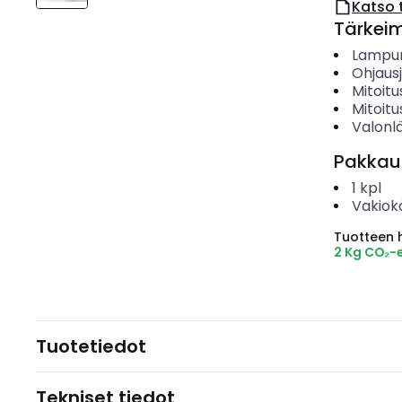
Katso 
Tärkei
Lampun
Ohjausj
Mitoitu
Mitoitu
Valonl
Pakkau
1
kpl
Vakiok
Tuotteen hi
2 Kg CO₂-
Tuotetiedot
Tekniset tiedot