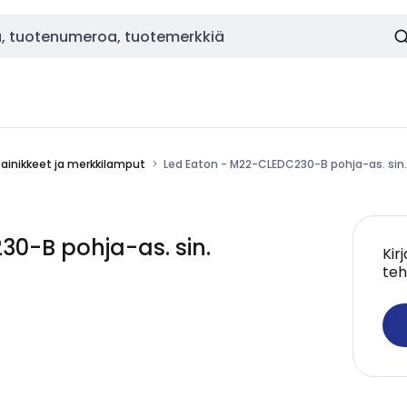
painikkeet ja merkkilamput
Led Eaton - M22-CLEDC230-B pohja-as. sin.
0-B pohja-as. sin.
Kir
teh