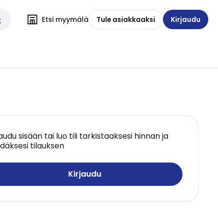
Etsi myymälä
Tule asiakkaaksi
Kirjaudu
jaudu sisään tai luo tili tarkistaaksesi hinnan ja
däksesi tilauksen
Kirjaudu