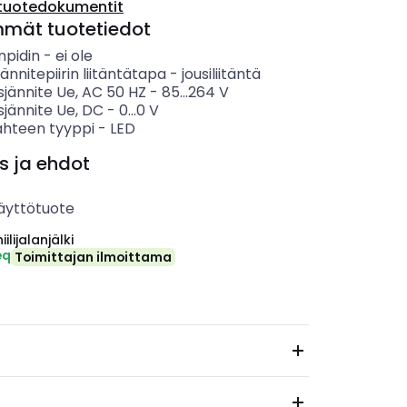
tuotedokumentit
mmät tuotetiedot
pidin
-
ei ole
ännitepiirin liitäntätapa
-
jousiliitäntä
sjännite Ue, AC 50 HZ
-
85...264
V
sjännite Ue, DC
-
0...0
V
ähteen tyyppi
-
LED
s ja ehdot
äyttötuote
ilijalanjälki
eq
Toimittajan ilmoittama