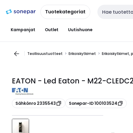
Siirry
Siirry
navigointiin
sisältöön
Tuotekategoriat
Haku
Kampanjat
Outlet
Uutishuone
Teollisuustuotteet
Erikoiskytkimet
Erikoiskytkimet, 
EATON - Led Eaton - M22-CLEDC23
Kopioi
Kopioi
Sähkönro 2335543
Sonepar-ID 100103524