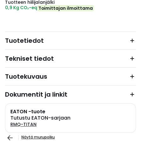
Tuotteen hiilijalanjälki
0,9 Kg CO₂-eq
Toimittajan ilmoittama
Tuotetiedot
Tekniset tiedot
Tuotekuvaus
Dokumentit ja linkit
EATON -tuote
Tutustu EATON-sarjaan
RMQ-TITAN
Näytä murupolku