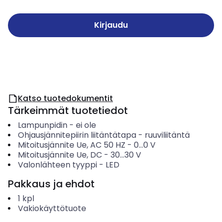
Kirjaudu
Katso tuotedokumentit
Tärkeimmät tuotetiedot
Lampunpidin
-
ei ole
Ohjausjännitepiirin liitäntätapa
-
ruuviliitäntä
Mitoitusjännite Ue, AC 50 HZ
-
0...0
V
Mitoitusjännite Ue, DC
-
30...30
V
Valonlähteen tyyppi
-
LED
Pakkaus ja ehdot
1
kpl
Vakiokäyttötuote