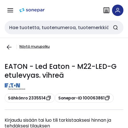
Siirry
Siirry
navigointiin
sisältöön
Haku
Näytä murupolku
EATON - Led Eaton - M22-LED-G
etulevyas. vihreä
Kopioi
Kopioi
Sähkönro 2335514
Sonepar-ID 100063861
Kirjaudu sisään tai luo tili tarkistaaksesi hinnan ja
tehdäksesi tilauksen