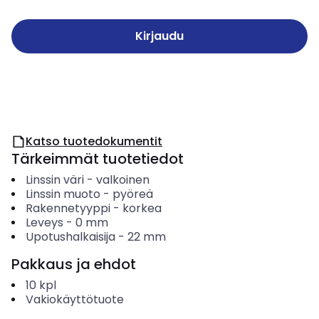
Kirjaudu
Katso tuotedokumentit
Tärkeimmät tuotetiedot
Linssin väri
-
valkoinen
Linssin muoto
-
pyöreä
Rakennetyyppi
-
korkea
Leveys
-
0
mm
Upotushalkaisija
-
22
mm
Pakkaus ja ehdot
10
kpl
Vakiokäyttötuote