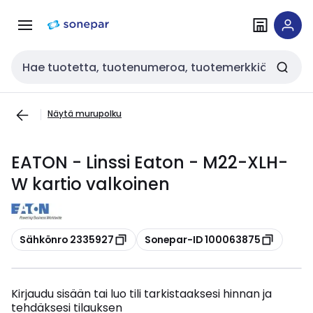
Siirry
Siirry
navigointiin
sisältöön
Haku
Näytä murupolku
EATON - Linssi Eaton - M22-XLH-
W kartio valkoinen
Kopioi
Kopioi
Sähkönro 2335927
Sonepar-ID 100063875
Kirjaudu sisään tai luo tili tarkistaaksesi hinnan ja
tehdäksesi tilauksen