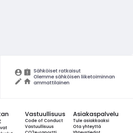
Sähköiset ratkaisut
Olemme sähköisen liiketoiminnan
ammattilainen
kan
Vastuullisuus
Asiakaspalvelu
t
Code of Conduct
Tule asiakkaaksi
Vastuullisuus
Ota yhteyttä
avat
CO2e-raportti
Yhteystiedot