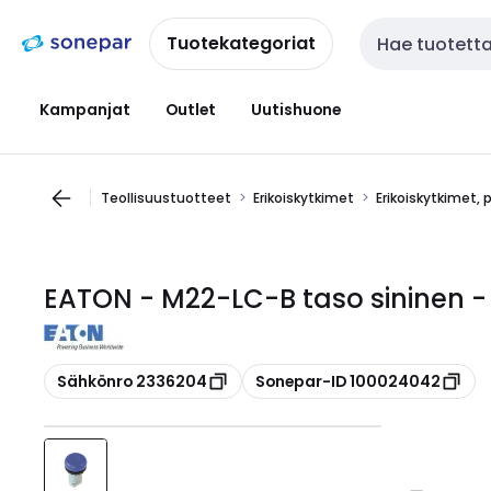
Siirry
Siirry
navigointiin
sisältöön
Tuotekategoriat
Haku
Kampanjat
Outlet
Uutishuone
Teollisuustuotteet
Erikoiskytkimet
Erikoiskytkimet, 
EATON - M22-LC-B taso sininen -
Kopioi
Kopioi
Sähkönro 2336204
Sonepar-ID 100024042