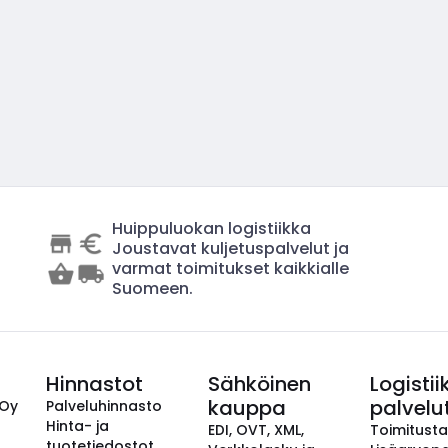
Huippuluokan logistiikka
Joustavat kuljetuspalvelut ja
varmat toimitukset kaikkialle
Suomeen.
Hinnastot
Sähköinen
Logistii
kauppa
palvelu
 Oy
Palveluhinnasto
Hinta- ja
EDI, OVT, XML,
Toimitust
tuotetiedostot