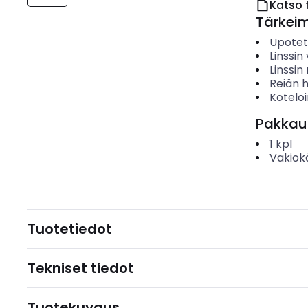
Katso 
Tärkei
Upotet
Linssin 
Linssi
Reiän h
Koteloi
Pakkau
1
kpl
Vakiok
Tuotetiedot
Tekniset tiedot
Tuotekuvaus