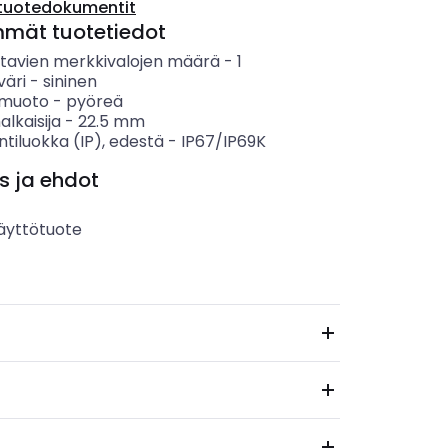
tuotedokumentit
mmät tuotetiedot
tavien merkkivalojen määrä
-
1
väri
-
sininen
n muoto
-
pyöreä
alkaisija
-
22.5
mm
ntiluokka (IP), edestä
-
IP67/IP69K
s ja ehdot
äyttötuote