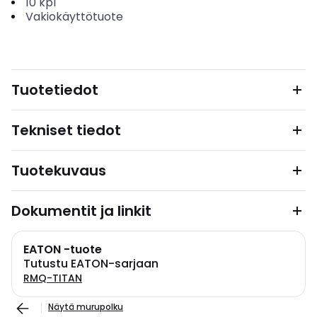
10
kpl
Vakiokäyttötuote
Tuotetiedot
Tekniset tiedot
Tuotekuvaus
Dokumentit ja linkit
EATON -tuote
Tutustu EATON-sarjaan
RMQ-TITAN
Näytä murupolku