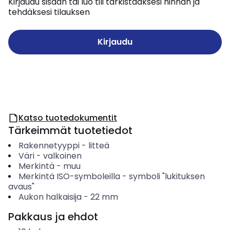
Kirjaudu sisään tai luo tili tarkistaaksesi hinnan ja
tehdäksesi tilauksen
Kirjaudu
Katso tuotedokumentit
Tärkeimmät tuotetiedot
Rakennetyyppi
-
litteä
Väri
-
valkoinen
Merkintä
-
muu
Merkintä ISO-symboleilla
-
symboli "lukituksen
avaus"
Aukon halkaisija
-
22
mm
Pakkaus ja ehdot