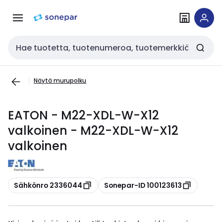
Siirry
Siirry
navigointiin
sisältöön
Haku
Näytä murupolku
EATON - M22-XDL-W-X12
valkoinen - M22-XDL-W-X12
valkoinen
Kopioi
Kopioi
Sähkönro 2336044
Sonepar-ID 100123613