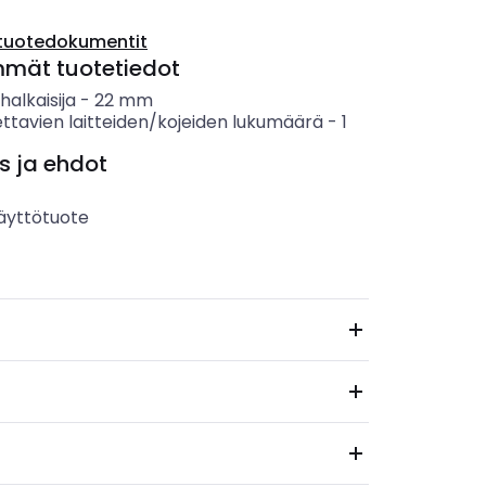
tuotedokumentit
mmät tuotetiedot
alkaisija
-
22
mm
ttavien laitteiden/kojeiden lukumäärä
-
1
s ja ehdot
äyttötuote