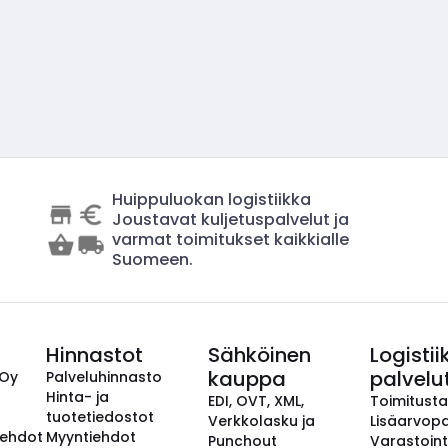
Huippuluokan logistiikka
Joustavat kuljetuspalvelut ja
varmat toimitukset kaikkialle
Suomeen.
Hinnastot
Sähköinen
Logistii
kauppa
palvelu
 Oy
Palveluhinnasto
Hinta- ja
EDI, OVT, XML,
Toimitust
tuotetiedostot
Verkkolasku ja
Lisäarvopa
aehdot
Myyntiehdot
Punchout
Varastoint