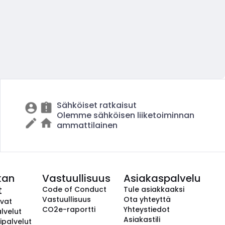
Sähköiset ratkaisut
Olemme sähköisen liiketoiminnan
ammattilainen
kan
Vastuullisuus
Asiakaspalvelu
t
Code of Conduct
Tule asiakkaaksi
Vastuullisuus
Ota yhteyttä
avat
CO2e-raportti
Yhteystiedot
lvelut
Asiakastili
ipalvelut