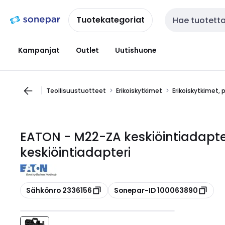
Siirry
Siirry
navigointiin
sisältöön
Tuotekategoriat
Haku
Kampanjat
Outlet
Uutishuone
Teollisuustuotteet
Erikoiskytkimet
Erikoiskytkimet, 
EATON - M22-ZA keskiöintiadapte
keskiöintiadapteri
Kopioi
Kopioi
Sähkönro 2336156
Sonepar-ID 100063890