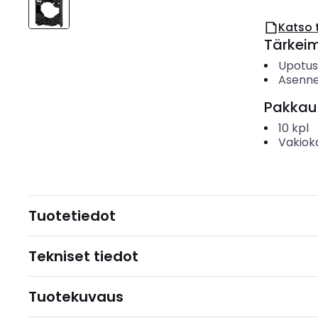
Katso 
Tärkei
Upotush
Asenne
Pakkau
10
kpl
Vakiok
Tuotetiedot
Tekniset tiedot
Tuotekuvaus