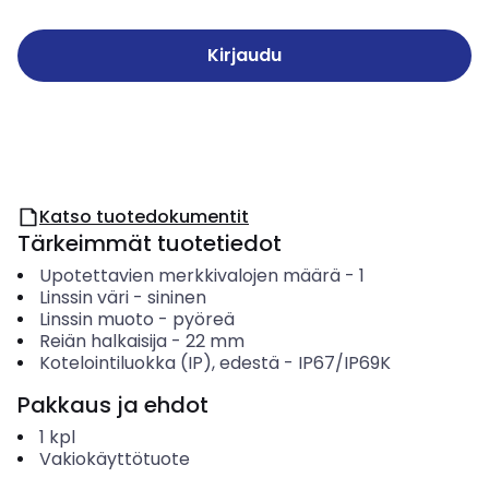
Kirjaudu
Katso tuotedokumentit
Tärkeimmät tuotetiedot
Upotettavien merkkivalojen määrä
-
1
Linssin väri
-
sininen
Linssin muoto
-
pyöreä
Reiän halkaisija
-
22
mm
Kotelointiluokka (IP), edestä
-
IP67/IP69K
Pakkaus ja ehdot
1
kpl
Vakiokäyttötuote