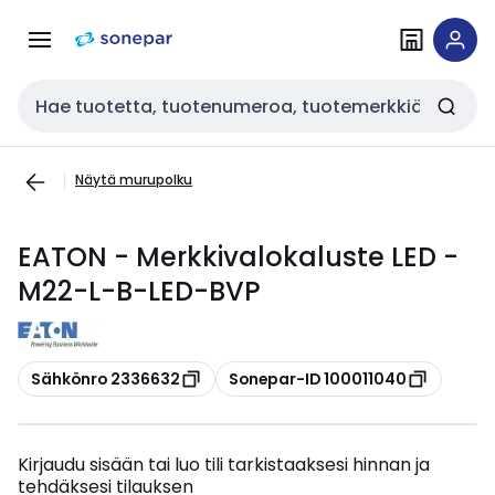
Siirry
Siirry
navigointiin
sisältöön
Haku
Näytä murupolku
EATON - Merkkivalokaluste LED -
M22-L-B-LED-BVP
Kopioi
Kopioi
Sähkönro 2336632
Sonepar-ID 100011040
Kirjaudu sisään tai luo tili tarkistaaksesi hinnan ja
tehdäksesi tilauksen