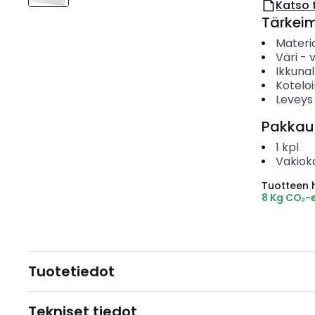
Katso 
Tärkei
Materia
Väri
-
Ikkunal
Koteloi
Leveys
Pakkau
1
kpl
Vakiok
Tuotteen hi
8 Kg CO₂-
Tuotetiedot
Tekniset tiedot