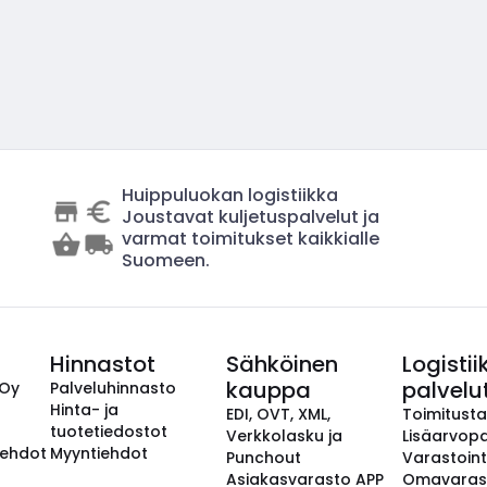
Huippuluokan logistiikka
Joustavat kuljetuspalvelut ja
varmat toimitukset kaikkialle
Suomeen.
Hinnastot
Sähköinen
Logistii
kauppa
palvelu
 Oy
Palveluhinnasto
Hinta- ja
EDI, OVT, XML,
Toimitust
tuotetiedostot
Verkkolasku ja
Lisäarvopa
aehdot
Myyntiehdot
Punchout
Varastoint
Asiakasvarasto APP
Omavaras