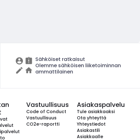
Sähköiset ratkaisut
Olemme sähköisen liiketoiminnan
ammattilainen
kan
Vastuullisuus
Asiakaspalvelu
t
Code of Conduct
Tule asiakkaaksi
Vastuullisuus
Ota yhteyttä
avat
CO2e-raportti
Yhteystiedot
lvelut
Asiakastili
ipalvelut
Asiakkaalle
to