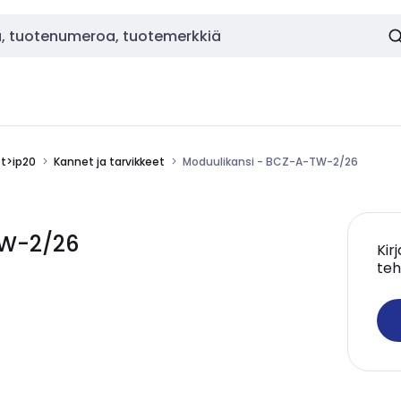
ot>ip20
Kannet ja tarvikkeet
Moduulikansi - BCZ-A-TW-2/26
TW-2/26
Kir
teh