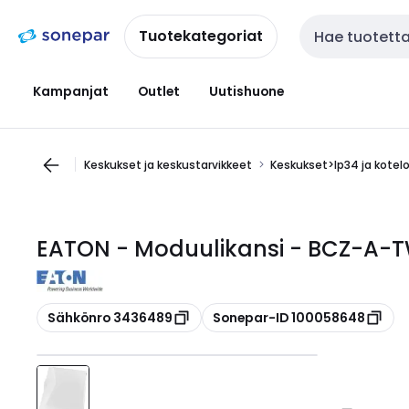
Siirry
Siirry
navigointiin
sisältöön
Tuotekategoriat
Haku
Kampanjat
Outlet
Uutishuone
Keskukset ja keskustarvikkeet
Keskukset>Ip34 ja kotel
EATON - Moduulikansi - BCZ-A-
Kopioi
Kopioi
Sähkönro 3436489
Sonepar-ID 100058648