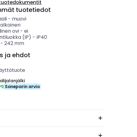
tuotedokumentit
mmät tuotetiedot
ali
-
muovi
valkoinen
linen ovi
-
ei
ntiluokka (IP)
-
IP40
-
242
mm
s ja ehdot
äyttötuote
ilijalanjälki
eq
Soneparin arvio