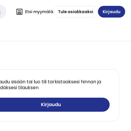
Etsi myymälä
Tule asiakkaaksi
Kirjaudu
jaudu sisään tai luo tili tarkistaaksesi hinnan ja
däksesi tilauksen
Kirjaudu