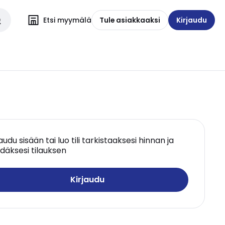
Etsi myymälä
Tule asiakkaaksi
Kirjaudu
jaudu sisään tai luo tili tarkistaaksesi hinnan ja
däksesi tilauksen
Kirjaudu