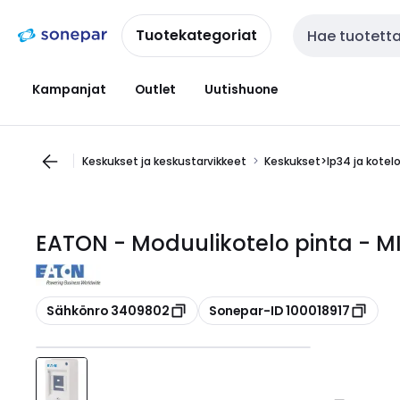
Siirry
Siirry
navigointiin
sisältöön
Tuotekategoriat
Haku
Kampanjat
Outlet
Uutishuone
Keskukset ja keskustarvikkeet
Keskukset>Ip34 ja kotel
EATON - Moduulikotelo pinta - M
Kopioi
Kopioi
Sähkönro 3409802
Sonepar-ID 100018917