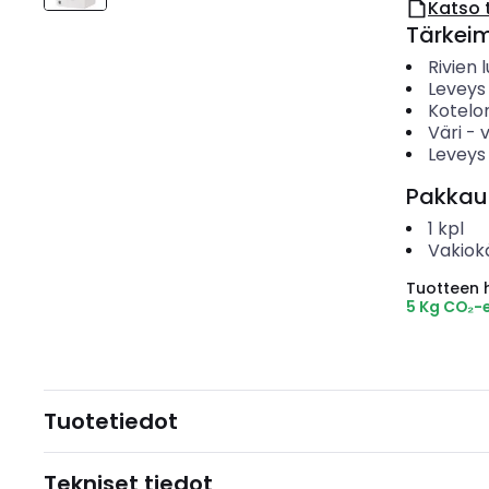
Katso 
Tärkei
Rivien
Leveys
Kotelo
Väri
-
Leveys
Pakkau
1
kpl
Vakiok
Tuotteen hi
5 Kg CO₂-
Tuotetiedot
Tekniset tiedot