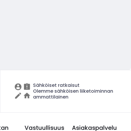
Sähköiset ratkaisut
Olemme sähköisen liiketoiminnan
ammattilainen
kan
Vastuullisuus
Asiakaspalvelu