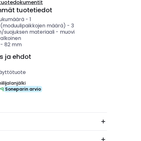
tuotedokumentit
mmät tuotetiedot
 lukumäärä
-
1
 (moduulipaikkojen määrä)
-
3
n/suojuksen materiaali
-
muovi
valkoinen
-
82
mm
s ja ehdot
äyttötuote
ilijalanjälki
eq
Soneparin arvio