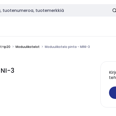
ot>ip20
Moduulikotelot
Moduulikotelo pinta - MINI-3
INI-3
Kir
teh