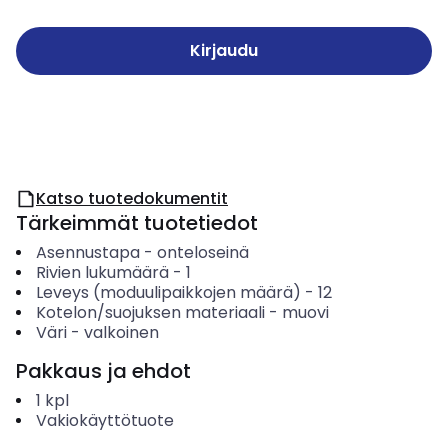
Kirjaudu
Katso tuotedokumentit
Tärkeimmät tuotetiedot
Asennustapa
-
onteloseinä
Rivien lukumäärä
-
1
Leveys (moduulipaikkojen määrä)
-
12
Kotelon/suojuksen materiaali
-
muovi
Väri
-
valkoinen
Pakkaus ja ehdot
1
kpl
Vakiokäyttötuote