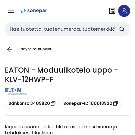
Siirry
Siirry
navigointiin
sisältöön
Haku
Näytä murupolku
EATON - Moduulikotelo uppo -
KLV-12HWP-F
Kopioi
Kopioi
Sähkönro 3409820
Sonepar-ID 100018920
Kirjaudu sisään tai luo tili tarkistaaksesi hinnan ja
tehdäksesi tilauksen