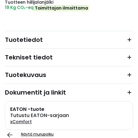
Tuotteen hiilijalanjälki
19 Kg CO₂-eq
Toimittajan ilmoittama
Tuotetiedot
Tekniset tiedot
Tuotekuvaus
Dokumentit ja linkit
EATON -tuote
Tutustu EATON-sarjaan
xComfort
Näytä murupolku