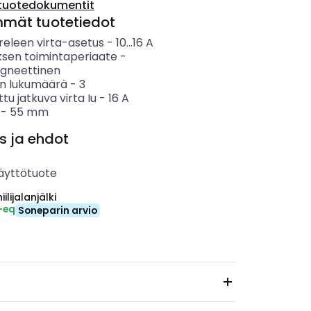
tuotedokumentit
mmät tuotetiedot
eleen virta-asetus
-
10...16
A
ksen toimintaperiaate
-
gneettinen
n lukumäärä
-
3
ttu jatkuva virta Iu
-
16
A
-
55
mm
s ja ehdot
äyttötuote
ilijalanjälki
-eq
Soneparin arvio