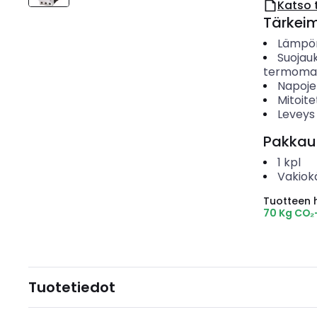
Katso 
Tärkei
Lämpör
Suojau
termoma
Napoje
Mitoite
Leveys
Pakkau
1
kpl
Vakiok
Tuotteen hi
70 Kg CO₂
Tuotetiedot