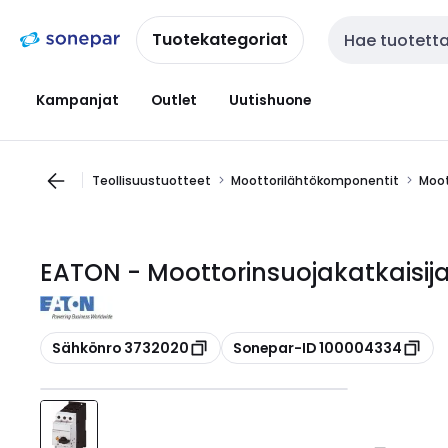
Siirry
Siirry
navigointiin
sisältöön
Tuotekategoriat
Haku
Kampanjat
Outlet
Uutishuone
Teollisuustuotteet
Moottorilähtökomponentit
Moot
EATON - Moottorinsuojakatkaisij
Kopioi
Kopioi
Sähkönro 3732020
Sonepar-ID 100004334