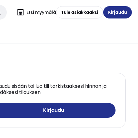
Etsi myymälä
Tule asiakkaaksi
Kirjaudu
jaudu sisään tai luo tili tarkistaaksesi hinnan ja
däksesi tilauksen
Kirjaudu