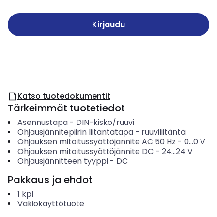
Kirjaudu
Katso tuotedokumentit
Tärkeimmät tuotetiedot
Asennustapa
-
DIN-kisko/ruuvi
Ohjausjännitepiirin liitäntätapa
-
ruuviliitäntä
Ohjauksen mitoitussyöttöjännite AC 50 Hz
-
0...0
V
Ohjauksen mitoitussyöttöjännite DC
-
24...24
V
Ohjausjännitteen tyyppi
-
DC
Pakkaus ja ehdot
1
kpl
Vakiokäyttötuote