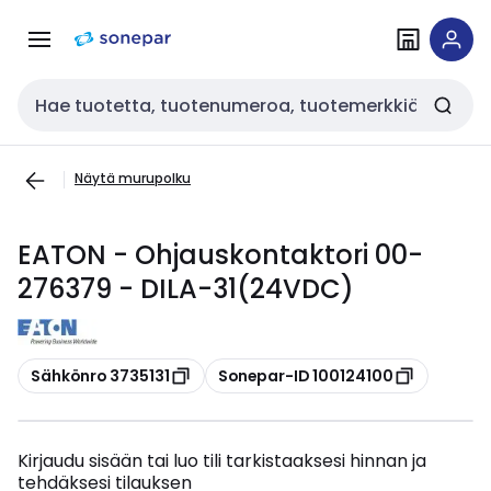
Siirry
Siirry
navigointiin
sisältöön
Haku
Näytä murupolku
EATON - Ohjauskontaktori 00-
276379 - DILA-31(24VDC)
Kopioi
Kopioi
Sähkönro 3735131
Sonepar-ID 100124100
Kirjaudu sisään tai luo tili tarkistaaksesi hinnan ja
tehdäksesi tilauksen