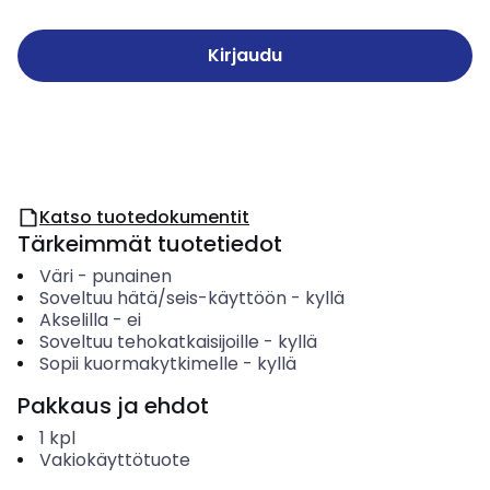
Kirjaudu
Katso tuotedokumentit
Tärkeimmät tuotetiedot
Väri
-
punainen
Soveltuu hätä/seis-käyttöön
-
kyllä
Akselilla
-
ei
Soveltuu tehokatkaisijoille
-
kyllä
Sopii kuormakytkimelle
-
kyllä
Pakkaus ja ehdot
1
kpl
Vakiokäyttötuote