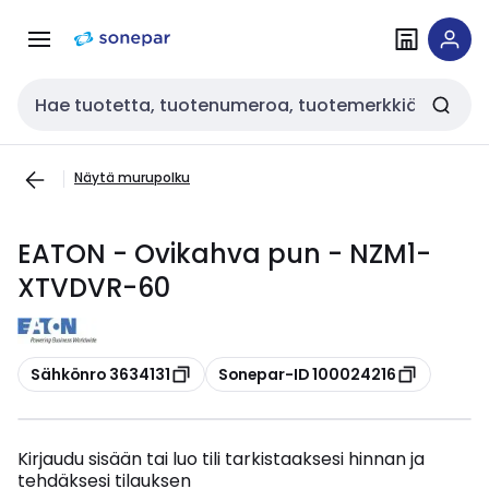
Siirry
Siirry
navigointiin
sisältöön
Haku
Näytä murupolku
EATON - Ovikahva pun - NZM1-
XTVDVR-60
Kopioi
Kopioi
Sähkönro 3634131
Sonepar-ID 100024216
Kirjaudu sisään tai luo tili tarkistaaksesi hinnan ja
tehdäksesi tilauksen