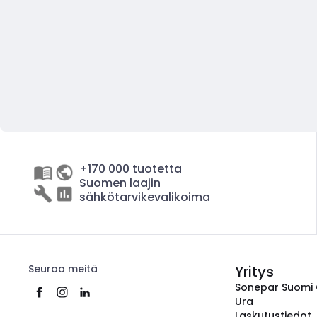
+170 000 tuotetta
Suomen laajin
sähkötarvikevalikoima
Seuraa meitä
Yritys
Sonepar Suomi
Ura
Laskutustiedot