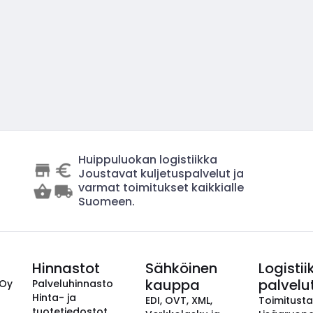
Huippuluokan logistiikka
Joustavat kuljetuspalvelut ja
varmat toimitukset kaikkialle
Suomeen.
Hinnastot
Sähköinen
Logistii
kauppa
palvelu
 Oy
Palveluhinnasto
Hinta- ja
EDI, OVT, XML,
Toimitust
tuotetiedostot