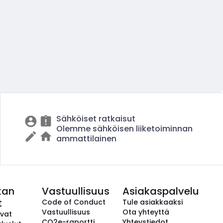
Sähköiset ratkaisut
Olemme sähköisen liiketoiminnan
ammattilainen
kan
Vastuullisuus
Asiakaspalvelu
t
Code of Conduct
Tule asiakkaaksi
Vastuullisuus
Ota yhteyttä
avat
CO2e-raportti
Yhteystiedot