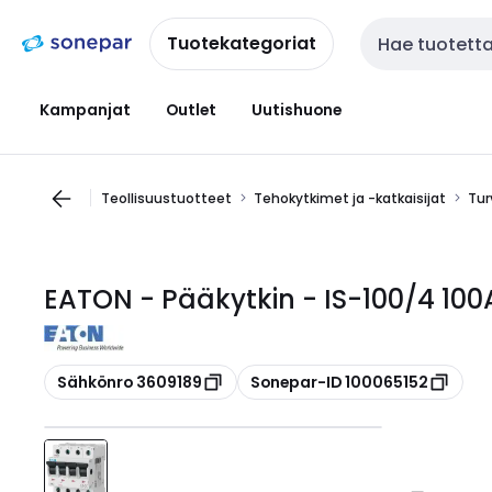
Siirry
Siirry
navigointiin
sisältöön
Tuotekategoriat
Haku
Kampanjat
Outlet
Uutishuone
Teollisuustuotteet
Tehokytkimet ja -katkaisijat
Tur
EATON - Pääkytkin - IS-100/4 100
Kopioi
Kopioi
Sähkönro 3609189
Sonepar-ID 100065152