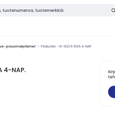
va- ja kuormakytkimet
Pääkytkin - IS-100/4 100A 4-NAP.
A 4-NAP.
Kir
teh