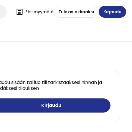
Etsi myymälä
Tule asiakkaaksi
Kirjaudu
jaudu sisään tai luo tili tarkistaaksesi hinnan ja
däksesi tilauksen
Kirjaudu