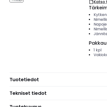
Katso 
Tärkei
Kytken
Nimelli
Napoje
Nimelli
Jännit
Pakkau
1
kpl
Vakiok
Tuotetiedot
Tekniset tiedot
Tuotekuvaus