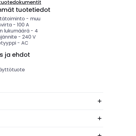
tuotedokumentit
mmät tuotetiedot
tätoiminto
-
muu
svirta
-
100
A
n lukumäärä
-
4
sjännite
-
240
V
etyyppi
-
AC
s ja ehdot
äyttötuote