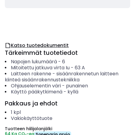
Katso tuotedokumentit
Tärkeimmät tuotetiedot
Napojen lukumäärä
-
6
Mitoitettu jatkuva virta Iu
-
63
A
Laitteen rakenne
-
sisäänrakennetun laitteen
kiinteä sisäänrakennustekniikka
Ohjauselementin väri
-
punainen
Käyttö pääkytkimenä
-
kyllä
Pakkaus ja ehdot
1
kpl
Vakiokäyttötuote
Tuotteen hiilijalanjälki
64 Kg CO₂-eq
Soneparin arvio