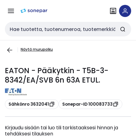
Siirry
Siirry
navigointiin
sisältöön
Haku
Näytä murupolku
EATON - Pääkytkin - T5B-3-
8342/EA/SVB 6n 63A ETUL.
Kopioi
Kopioi
Sähkönro 3632041
Sonepar-ID 100083733
Kirjaudu sisään tai luo tili tarkistaaksesi hinnan ja
tehdäksesi tilauksen