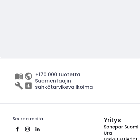
+170 000 tuotetta
Suomen laajin
sähkötarvikevalikoima
Seuraa meitä
Yritys
Sonepar Suomi
Ura
Laskutustiedot