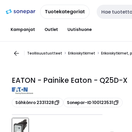
Siirry
Siirry
navigointiin
sisältöön
Tuotekategoriat
Haku
Kampanjat
Outlet
Uutishuone
Teollisuustuotteet
Erikoiskytkimet
Erikoiskytkimet, 
EATON - Painike Eaton - Q25D-X
Kopioi
Kopioi
Sähkönro 2331328
Sonepar-ID 100123531