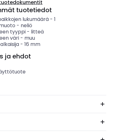
tuotedokumentit
mmät tuotetiedot
paikkojen lukumäärä
-
1
n muoto
-
neliö
keen tyyppi
-
litteä
een väri
-
muu
alkaisija
-
16
mm
s ja ehdot
äyttötuote