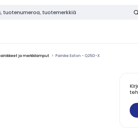
painikkeet ja merkkilamput
Painike Eaton - Q25D-X
Kir
teh