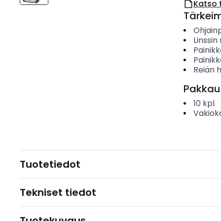
Katso 
Tärkei
Ohjain
Linssi
Painik
Painikk
Reiän h
Pakkau
10
kpl
Vakiok
Tuotetiedot
Tekniset tiedot
Tuotekuvaus