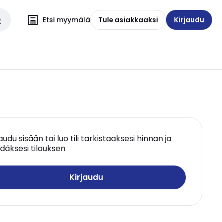
Etsi myymälä
Tule asiakkaaksi
Kirjaudu
jaudu sisään tai luo tili tarkistaaksesi hinnan ja
däksesi tilauksen
Kirjaudu