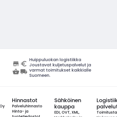
Huippuluokan logistiikka
Joustavat kuljetuspalvelut ja
varmat toimitukset kaikkialle
Suomeen.
Hinnastot
Sähköinen
Logistii
kauppa
palvelu
 Oy
Palveluhinnasto
Hinta- ja
EDI, OVT, XML,
Toimitust
tuotetiedostot