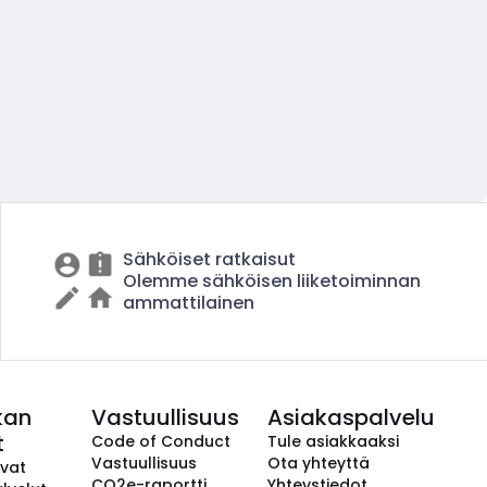
Sähköiset ratkaisut
Olemme sähköisen liiketoiminnan
ammattilainen
kan
Vastuullisuus
Asiakaspalvelu
t
Code of Conduct
Tule asiakkaaksi
Vastuullisuus
Ota yhteyttä
avat
CO2e-raportti
Yhteystiedot