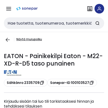
Siirry
Siirry
navigointiin
sisältöön
Haku
Näytä murupolku
EATON - Painikekilpi Eaton - M22-
XD-R-D5 taso punainen
Kopioi
Kopioi
Sähkönro 2335709
Sonepar-ID 100103527
Kirjaudu sisään tai luo tili tarkistaaksesi hinnan ja
tehdäksesi tilauksen