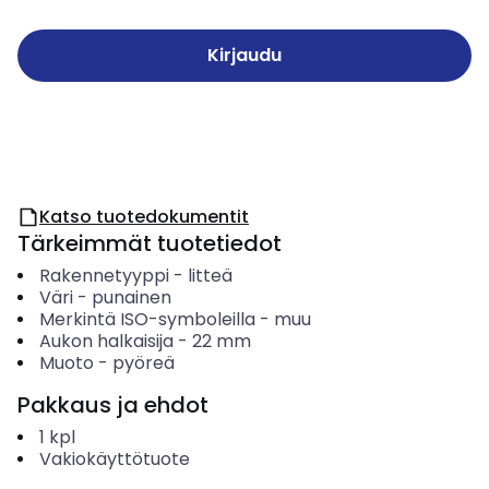
Kirjaudu
Katso tuotedokumentit
Tärkeimmät tuotetiedot
Rakennetyyppi
-
litteä
Väri
-
punainen
Merkintä ISO-symboleilla
-
muu
Aukon halkaisija
-
22
mm
Muoto
-
pyöreä
Pakkaus ja ehdot
1
kpl
Vakiokäyttötuote