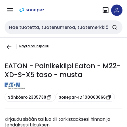
Siirry
Siirry
navigointiin
sisältöön
Haku
Näytä murupolku
EATON - Painikekilpi Eaton - M22-
XD-S-X5 taso - musta
Kopioi
Kopioi
Sähkönro 2335739
Sonepar-ID 100063866
Kirjaudu sisään tai luo tili tarkistaaksesi hinnan ja
tehdäksesi tilauksen