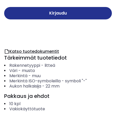
Kirjaudu
Katso tuotedokumentit
Tärkeimmät tuotetiedot
Rakennetyyppi
-
litteä
Väri
-
musta
Merkintä
-
muu
Merkintä ISO-symboleilla
-
symboli "-"
Aukon halkaisija
-
22
mm
Pakkaus ja ehdot
10
kpl
Vakiokäyttötuote