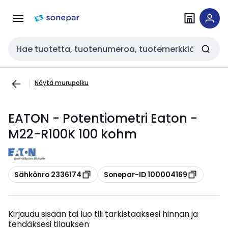
Siirry
Siirry
navigointiin
sisältöön
Haku
Näytä murupolku
EATON - Potentiometri Eaton -
M22-R100K 100 kohm
Kopioi
Kopioi
Sähkönro 2336174
Sonepar-ID 100004169
Kirjaudu sisään tai luo tili tarkistaaksesi hinnan ja
tehdäksesi tilauksen