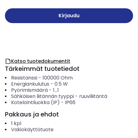
Kirjaudu
Katso tuotedokumentit
Tärkeimmät tuotetiedot
Resistanssi
-
100000
Ohm
Energiankulutus
-
0.5
W
Pyörimismäärä
-
1...1
Sähköisen liitännän tyyppi
-
ruuviliitäntä
Kotelointiluokka (IP)
-
IP66
Pakkaus ja ehdot
1
kpl
Vakiokäyttötuote