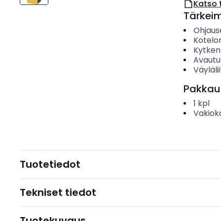
Katso 
Tärkei
Ohjaus
Kotelo
Kytken
Avautu
Väyläli
Pakkau
1
kpl
Vakiok
Tuotetiedot
Tekniset tiedot
Tuotekuvaus