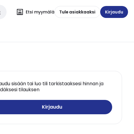
Etsi myymälä
Tule asiakkaaksi
Kirjaudu
jaudu sisään tai luo tili tarkistaaksesi hinnan ja
däksesi tilauksen
Kirjaudu