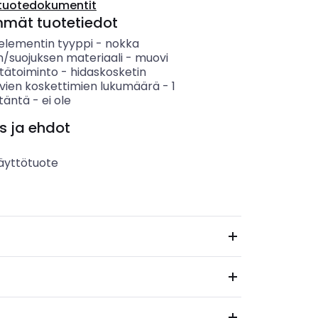
tuotedokumentit
mmät tuotetiedot
elementin tyyppi
-
nokka
n/suojuksen materiaali
-
muovi
tätoiminto
-
hidaskosketin
vien koskettimien lukumäärä
-
1
itäntä
-
ei ole
s ja ehdot
äyttötuote