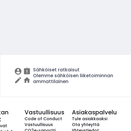
Sähköiset ratkaisut
Olemme sähköisen liiketoiminnan
ammattilainen
kan
Vastuullisuus
Asiakaspalvelu
t
Code of Conduct
Tule asiakkaaksi
Vastuullisuus
Ota yhteyttä
avat
CO2e-raportti
Yhteystiedot