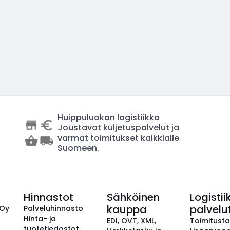
Huippuluokan logistiikka
Joustavat kuljetuspalvelut ja
varmat toimitukset kaikkialle
Suomeen.
Hinnastot
Sähköinen
Logistii
kauppa
palvelu
 Oy
Palveluhinnasto
Hinta- ja
EDI, OVT, XML,
Toimitust
tuotetiedostot