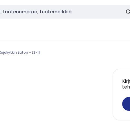
Rajakytkin Eaton - LS-11
Kir
teh