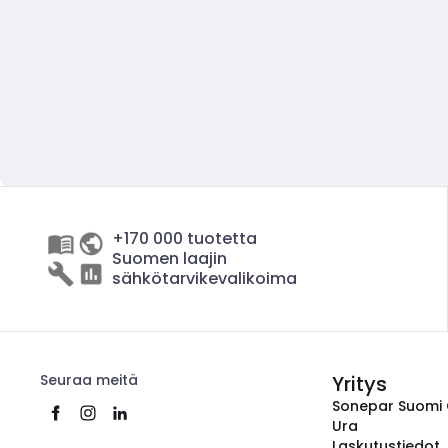
+170 000 tuotetta
Suomen laajin
sähkötarvikevalikoima
Seuraa meitä
Yritys
Sonepar Suomi
Ura
Laskutustiedot