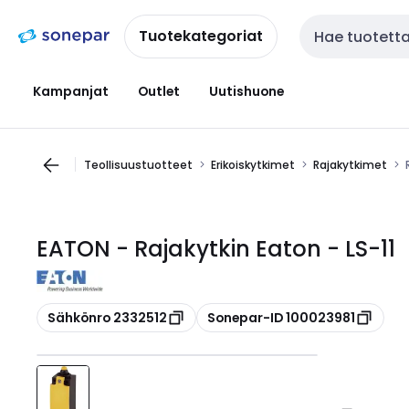
Siirry
Siirry
navigointiin
sisältöön
Tuotekategoriat
Haku
Kampanjat
Outlet
Uutishuone
Teollisuustuotteet
Erikoiskytkimet
Rajakytkimet
EATON - Rajakytkin Eaton - LS-11
Kopioi
Kopioi
Sähkönro 2332512
Sonepar-ID 100023981