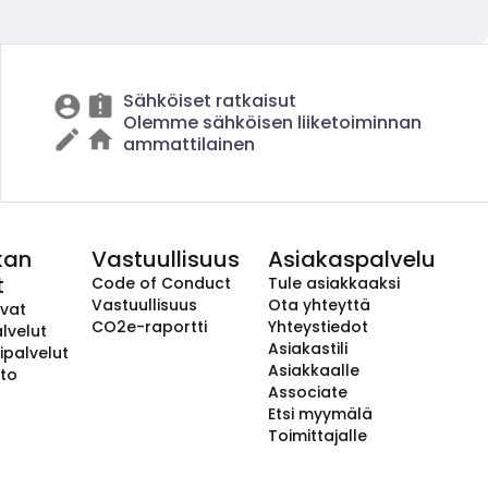
Sähköiset ratkaisut
Olemme sähköisen liiketoiminnan
ammattilainen
kan
Vastuullisuus
Asiakaspalvelu
t
Code of Conduct
Tule asiakkaaksi
Vastuullisuus
Ota yhteyttä
avat
CO2e-raportti
Yhteystiedot
lvelut
Asiakastili
ipalvelut
Asiakkaalle
to
Associate
Etsi myymälä
Toimittajalle