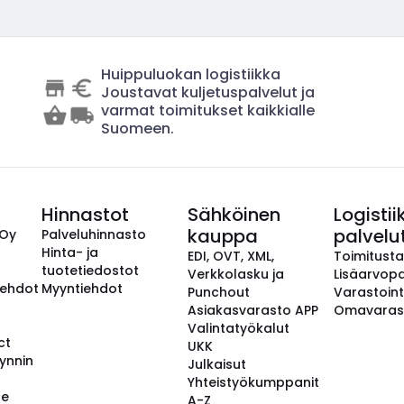
Huippuluokan logistiikka
Joustavat kuljetuspalvelut ja
varmat toimitukset kaikkialle
Suomeen.
Hinnastot
Sähköinen
Logistii
kauppa
palvelu
 Oy
Palveluhinnasto
Hinta- ja
EDI, OVT, XML,
Toimitust
tuotetiedostot
Verkkolasku ja
Lisäarvopa
aehdot
Myyntiehdot
Punchout
Varastoint
Asiakasvarasto APP
Omavaras
Valintatyökalut
ct
UKK
ynnin
Julkaisut
Yhteistyökumppanit
se
A-Z