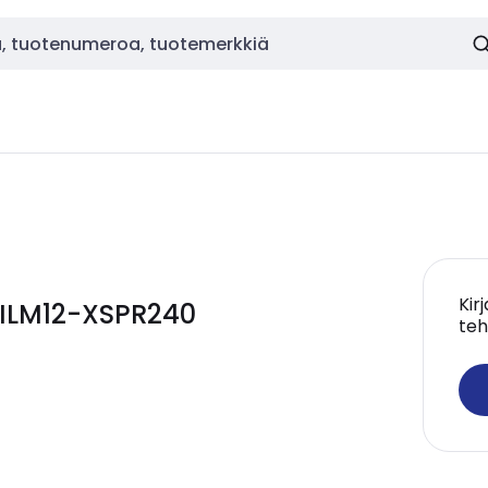
Kir
DILM12-XSPR240
teh