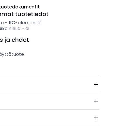
tuotedokumentit
mmät tuotetiedot
to
-
RC-elementti
ikoinnilla
-
ei
s ja ehdot
äyttötuote