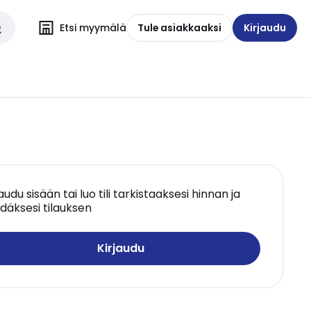
Etsi myymälä
Tule asiakkaaksi
Kirjaudu
jaudu sisään tai luo tili tarkistaaksesi hinnan ja
däksesi tilauksen
Kirjaudu