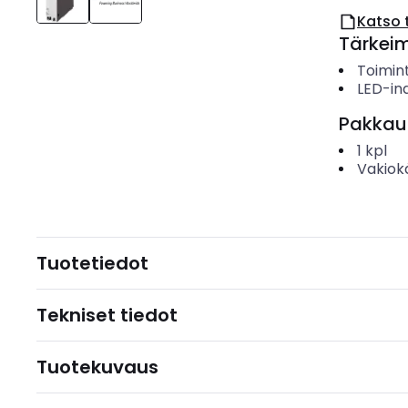
Katso 
Tärkei
Toimin
LED-ind
Pakkau
1
kpl
Vakiok
Tuotetiedot
Tekniset tiedot
Tuotekuvaus