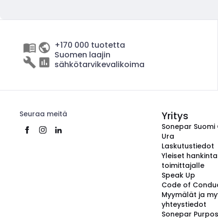
+170 000 tuotetta
Suomen laajin
sähkötarvikevalikoima
Seuraa meitä
Yritys
Sonepar Suomi
Ura
Laskutustiedot
Yleiset hankint
toimittajalle
Speak Up
Code of Condu
Myymälät ja my
yhteystiedot
Sonepar Purpo