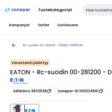
Siirry
Siirry
navigointiin
sisältöön
Tuotekategoriat
Haku
Kampanjat
Outlet
Uutishuone
Rc-suodin 00-281200 - DILM12-XSPR240
Varastointi päättyy
EATON - Rc-suodin 00-281200 - 
Kopioi
Kopioi
Sähkönro 3833538
Sonepar-ID 100024561