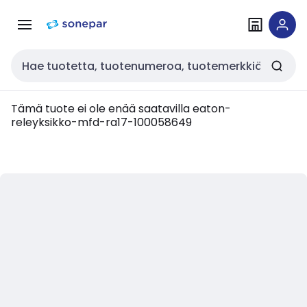
Siirry
Siirry
navigointiin
sisältöön
Haku
Tämä tuote ei ole enää saatavilla
eaton-
releyksikko-mfd-ra17-100058649