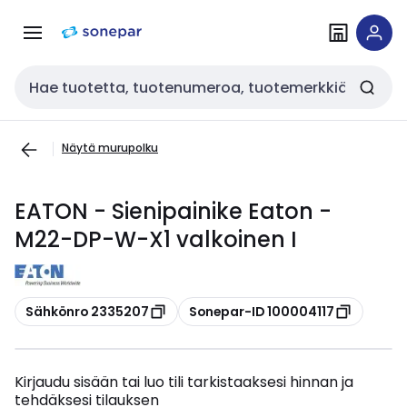
Siirry
Siirry
navigointiin
sisältöön
Haku
Näytä murupolku
EATON - Sienipainike Eaton -
M22-DP-W-X1 valkoinen I
Kopioi
Kopioi
Sähkönro 2335207
Sonepar-ID 100004117
Kirjaudu sisään tai luo tili tarkistaaksesi hinnan ja
tehdäksesi tilauksen