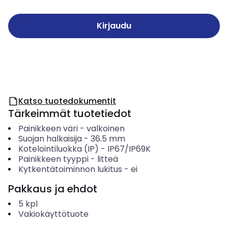
Kirjaudu
Katso tuotedokumentit
Tärkeimmät tuotetiedot
Painikkeen väri
-
valkoinen
Suojan halkaisija
-
36.5
mm
Kotelointiluokka (IP)
-
IP67/IP69K
Painikkeen tyyppi
-
litteä
Kytkentätoiminnon lukitus
-
ei
Pakkaus ja ehdot
5
kpl
Vakiokäyttötuote